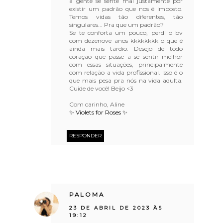
a gente se sente mal justamente por
existir um padrão que nos é imposto.
Temos vidas tão diferentes, tão
singulares... Pra que um padrão?
Se te conforta um pouco, perdi o bv
com dezenove anos kkkkkkkk o que é
ainda mais tardio. Desejo de todo
coração que passe a se sentir melhor
com essas situações, principalmente
com relação a vida profissional. Isso é o
que mais pesa pra nós na vida adulta.
Cuide de você! Beijo <3
Com carinho, Aline
✨ Violets for Roses ✨
RESPONDER
PALOMA
23 DE ABRIL DE 2023 ÀS
19:12