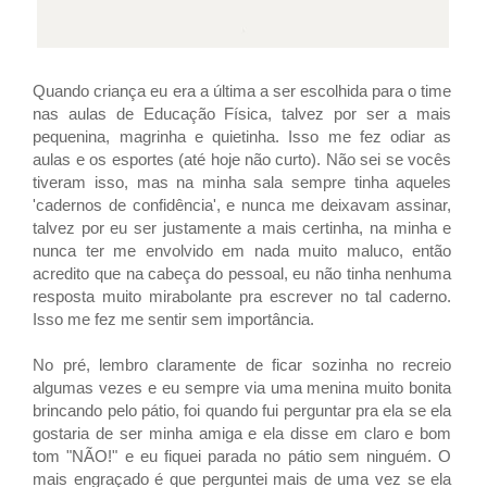
Quando criança eu era a última a ser escolhida para o time
nas aulas de Educação Física, talvez por ser a mais
pequenina, magrinha e quietinha. Isso me fez odiar as
aulas e os esportes (até hoje não curto). Não sei se vocês
tiveram isso, mas na minha sala sempre tinha aqueles
'cadernos de confidência', e nunca me deixavam assinar,
talvez por eu ser justamente a mais certinha, na minha e
nunca ter me envolvido em nada muito maluco, então
acredito que na cabeça do pessoal, eu não tinha nenhuma
resposta muito mirabolante pra escrever no tal caderno.
Isso me fez me sentir sem importância.
No pré, lembro claramente de ficar sozinha no recreio
algumas vezes e eu sempre via uma menina muito bonita
brincando pelo pátio, foi quando fui perguntar pra ela se ela
gostaria de ser minha amiga e ela disse em claro e bom
tom "NÃO!" e eu fiquei parada no pátio sem ninguém. O
mais engraçado é que perguntei mais de uma vez se ela