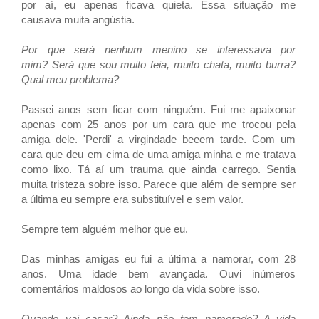
por aí, eu apenas ficava quieta. Essa situação me
causava muita angústia.
Por que será nenhum menino se interessava por
mim?
Será que sou muito feia, muito chata, muito burra?
Qual meu problema?
Passei anos sem ficar com ninguém. Fui me apaixonar
apenas com 25 anos por um cara que me trocou pela
amiga dele. 'Perdi' a virgindade beeem tarde. Com um
cara que deu em cima de uma amiga minha e me tratava
como lixo. Tá aí um trauma que ainda carrego. Sentia
muita tristeza sobre isso. Parece que além de sempre ser
a última eu sempre era substituível e sem valor.
Sempre tem alguém melhor que eu.
Das minhas amigas eu fui a última a namorar, com 28
anos. Uma idade bem avançada.
Ouvi inúmeros
comentários maldosos ao longo da vida sobre isso.
Quando vai casar? Ainda não tem namorado? A vida