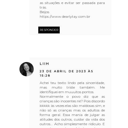
as situações e evitar ser passada para
trás.
Beijos
https://www.dearlytay.com.br
RESPONDER
LIIH
23 DE ABRIL DE 2023 ÀS
15:28
Achei teu texto lindo pela sinceridade,
mas muito triste também. Me
identifiquei em muuuitos pontos.
Normalmente o povo diz que as
crianças são inocentes né? Pois discordo
kkkkk às vezes elas são maldosas sim, e
não só as crianças mas os adultos de
forma geral. Essa mania de julgar as
atitudes dos outros, cuidar da vida dos
outros... Acho simplesmente ridículo. E