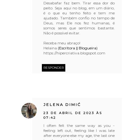
Desabafar faz bem. Tirar essa dor do
peito. Seja aqui no blog, em um diário,
é o que eu tenho feito e tem me
ajudado. Também confio no tempo de
Deus, mas Ele nos fez humanas, é
somos seres que sentimos bastante.
Não é possível evitar.
Receba meu abraço!
Helaina
(Escritora || Blogueira)
https://hipercriativa.blogspot.com
RESPONDER
JELENA DIMIĆ
23 DE ABRIL DE 2023 ÀS
07:42
I often felt the same way as you -
feeling left out, feeling like I was late
after everyone else my age, the last one