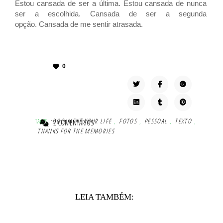
Estou cansada de ser a última. Estou cansada de nunca
ser a escolhida.
Cansada de ser a segunda
opção.
Cansada de me sentir atrasada.
0
TAG'S:
DOCUMENT YOUR LIFE
,
FOTOS
,
PESSOAL
,
TEXTO
,
12 COMENTÁRIOS
THANKS FOR THE MEMORIES
LEIA TAMBÉM: