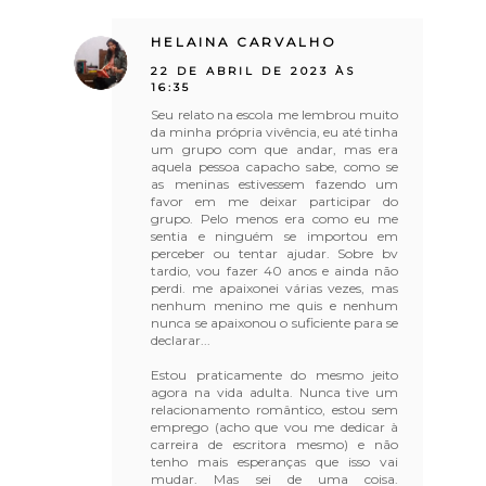
HELAINA CARVALHO
22 DE ABRIL DE 2023 ÀS
16:35
Seu relato na escola me lembrou muito
da minha própria vivência, eu até tinha
um grupo com que andar, mas era
aquela pessoa capacho sabe, como se
as meninas estivessem fazendo um
favor em me deixar participar do
grupo. Pelo menos era como eu me
sentia e ninguém se importou em
perceber ou tentar ajudar. Sobre bv
tardio, vou fazer 40 anos e ainda não
perdi. me apaixonei várias vezes, mas
nenhum menino me quis e nenhum
nunca se apaixonou o suficiente para se
declarar...
Estou praticamente do mesmo jeito
agora na vida adulta. Nunca tive um
relacionamento romântico, estou sem
emprego (acho que vou me dedicar à
carreira de escritora mesmo) e não
tenho mais esperanças que isso vai
mudar. Mas sei de uma coisa.