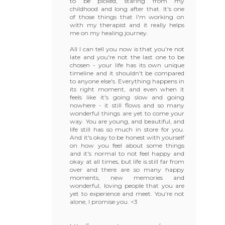
to be picked, staring from my
childhood and long after that. It's one
of those things that I'm working on
with my therapist and it really helps
me on my healing journey.
All I can tell you now is that you're not
late and you're not the last one to be
chosen - your life has its own unique
timeline and it shouldn't be compared
to anyone else's. Everything happens in
its right moment, and even when it
feels like it's going slow and going
nowhere - it still flows and so many
wonderful things are yet to come your
way. You are young, and beautiful, and
life still has so much in store for you.
And it's okay to be honest with yourself
on how you feel about some things
and it's normal to not feel happy and
okay at all times, but life is still far from
over and there are so many happy
moments, new memories and
wonderful, loving people that you are
yet to experience and meet. You're not
alone, I promise you. <3