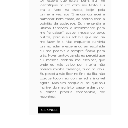
Oi, espero que esteja bem. Eu me
identifiquei muito com seu texto. Eu
era a Nerd na escola, beijei pela
primeira vez aos 15 anose comecei a
namorar bem tarde, de acordo com a
opinião da sociedade. Eu me sentia a
última também e infelizmente para
me "encaixar" acabei mudando pelos
outros, porque eu achava que isso iria
me fazer feliz. Mas enquanto eu vivia
pra agradar e esperando ser escolhida
eu me podava e sempre ficava para
trás. No entanto quando eu percebi que
eu mesma poderia me escolher, que
onde eu não caibo por inteira não
merece minha presença, tudo mudou.
Eu passei a não ficar no final da fila, não
porque todo mundo me acha incrível
agora. Mas sim porque eu sei que sou
incrível do meu jeito, passei a dar valor
a minha própria companhia, me
reconheci.
RESPONDER