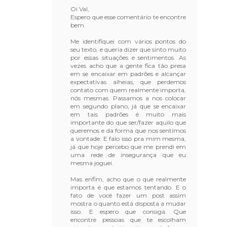
Oi Val,
Espero que esse comentário te encontre
bem.
Me identifiquei com vários pontos do
seu texto, e queria dizer que sinto muito
por essas situações e sentimentos. As
vezes acho que a gente fica tão presa
em se encaixar em padrões e alcançar
expectativas alheias, que perdemos
contato com quem realmente importa,
nós mesmas. Passamos a nos colocar
em segundo plano, já que se encaixar
em tais padrões é muito mais
importante do que ser/fazer aquilo que
queremos e da forma que nos sentimos
a vontade. E falo isso pra mim mesma,
já que hoje percebo que me prendi em
uma rede de insegurança que eu
mesma joguei.
Mas enfim, acho que o que realmente
importa é que estamos tentando. E o
fato de você fazer um post assim
mostra o quanto está disposta a mudar
isso. E espero que consiga. Que
encontre pessoas que te escolham