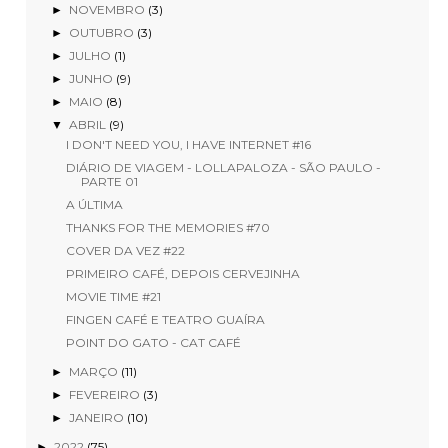
NOVEMBRO
(3)
►
OUTUBRO
(3)
►
JULHO
(1)
►
JUNHO
(9)
►
MAIO
(8)
►
ABRIL
(9)
▼
I DON'T NEED YOU, I HAVE INTERNET #16
DIÁRIO DE VIAGEM - LOLLAPALOZA - SÃO PAULO -
PARTE 01
A ÚLTIMA
THANKS FOR THE MEMORIES #70
COVER DA VEZ #22
PRIMEIRO CAFÉ, DEPOIS CERVEJINHA
MOVIE TIME #21
FINGEN CAFÉ E TEATRO GUAÍRA
POINT DO GATO - CAT CAFÉ
MARÇO
(11)
►
FEVEREIRO
(3)
►
JANEIRO
(10)
►
2022
(75)
►