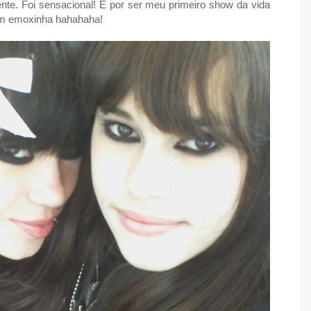
nte. Foi sensacional! E por ser meu primeiro show da vida
em emoxinha hahahaha!