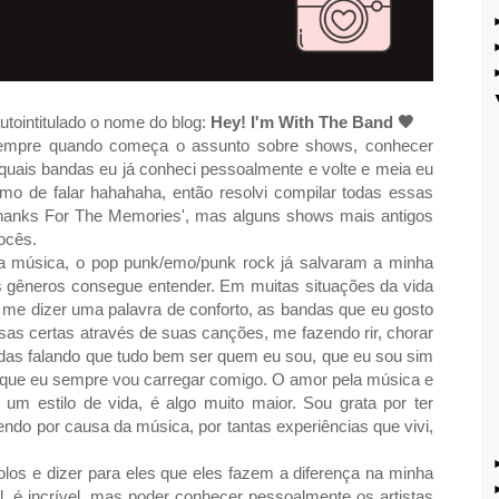
tointitulado o nome do blog:
Hey! I'm With The Band
🖤
Sempre quando começa o assunto sobre shows, conhecer
uais bandas eu já conheci pessoalmente e volte e meia eu
 de falar hahahaha, então resolvi compilar todas essas
'Thanks For The Memories', mas alguns shows mais antigos
vocês.
a música, o pop punk/emo/punk rock já salvaram a minha
gêneros consegue entender. Em muitas situações da vida
 me dizer uma palavra de conforto, as bandas que eu gosto
as certas através de suas canções, me fazendo rir, chorar
das falando que tudo bem ser quem eu sou, que eu sou sim
o que eu sempre vou carregar comigo. O amor pela música e
m estilo de vida, é algo muito maior. Sou grata por ter
ndo por causa da música, por tantas experiências que vivi,
olos e dizer para eles que eles fazem a diferença na minha
al, é incrível, mas poder conhecer pessoalmente os artistas