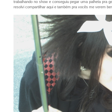
trabalhando no show e conseguiu pegar uma palheta pra ge
resolvi compartilhar aqui e também pra vocês me verem b