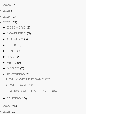
2026
(14)
►
2025
(11)
►
2024
(27)
►
2023
(62)
▼
DEZEMBRO
(5)
►
NOVEMBRO
(3)
►
OUTUBRO
(3)
►
JULHO
(1)
►
JUNHO
(9)
►
MAIO
(8)
►
ABRIL
(9)
►
MARÇO
(11)
►
FEVEREIRO
(3)
▼
HEY! I'M WITH THE BAND #01
COVER DA VEZ #21
THANKS FOR THE MEMORIES #67
JANEIRO
(10)
►
2022
(75)
►
2021
(92)
►