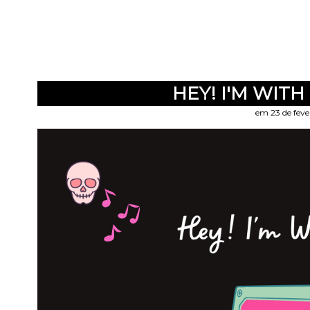
HEY! I'M WITH
em 23 de feve