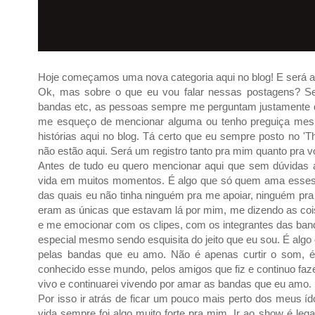
Hoje começamos uma nova categoria aqui no blog! E será au
Ok, mas sobre o que eu vou falar nessas postagens? 
bandas etc, as pessoas sempre me perguntam justamente q
me esqueço de mencionar alguma ou tenho preguiça mesmo
histórias aqui no blog. Tá certo que eu sempre posto no 
não estão aqui. Será um registro tanto pra mim quanto pra 
Antes de tudo eu quero mencionar aqui que sem dúvidas 
vida em muitos momentos. É algo que só quem ama esses 
das quais eu não tinha ninguém pra me apoiar, ninguém pra
eram as únicas que estavam lá por mim, me dizendo as cois
e me emocionar com os clipes, com os integrantes das ban
especial mesmo sendo esquisita do jeito que eu sou. É alg
pelas bandas que eu amo. Não é apenas curtir o som, é u
conhecido esse mundo, pelos amigos que fiz e continuo faze
vivo e continuarei vivendo por amar as bandas que eu amo.
Por isso ir atrás de ficar um pouco mais perto dos meus íd
vida sempre foi algo muito forte pra mim. Ir ao show é leg