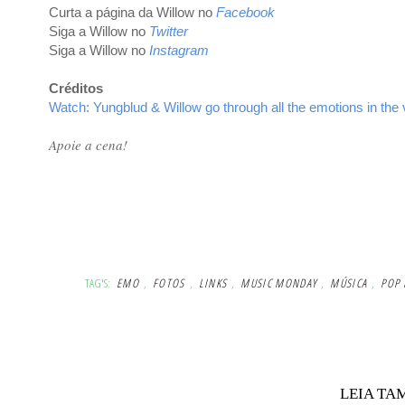
Curta a página da Willow no
Facebook
Siga a Willow
no
Twitter
Siga a Willow
no
Instagram
Créditos
Watch: Yungblud & Willow go through all the emotions in the 
Apoie a cena!
TAG'S:
EMO
,
FOTOS
,
LINKS
,
MUSIC MONDAY
,
MÚSICA
,
POP 
LEIA TA