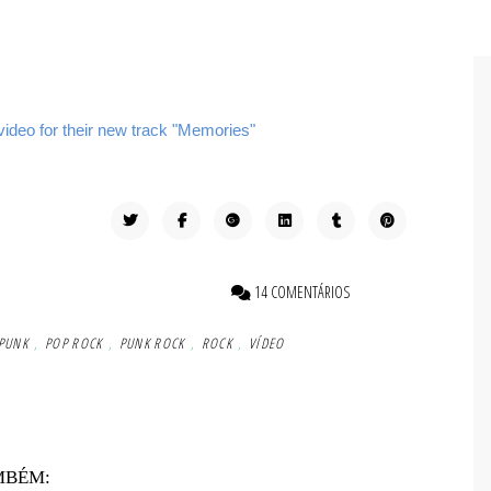
video for their new track "Memories"
14 COMENTÁRIOS
PUNK
,
POP ROCK
,
PUNK ROCK
,
ROCK
,
VÍDEO
MBÉM: