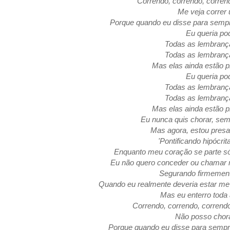
Correndo, correndo, corren
Me veja correr
Porque quando eu disse para sempr
Eu queria po
Todas as lembranç
Todas as lembranç
Mas elas ainda estão 
Eu queria po
Todas as lembranç
Todas as lembranç
Mas elas ainda estão 
Eu nunca quis chorar, sem
Mas agora, estou presa
'Pontificando hipócrit
Enquanto meu coração se parte s
Eu não quero conceder ou chamar m
Segurando firmement
Quando eu realmente deveria estar me
Mas eu enterro toda 
Correndo, correndo, corrend
Não posso chora
Porque quando eu disse para sempre