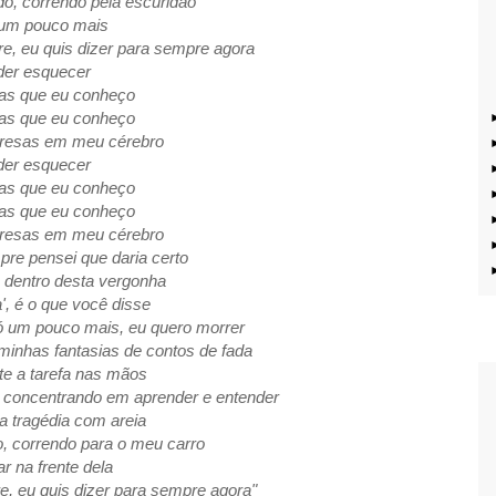
do, correndo pela escuridão
 um pouco mais
e, eu quis dizer para sempre agora
der esquecer
as que eu conheço
as que eu conheço
presas em meu cérebro
der esquecer
as que eu conheço
as que eu conheço
presas em meu cérebro
pre pensei que daria certo
 dentro desta vergonha
a', é o que você disse
ó um pouco mais, eu quero morrer
inhas fantasias de contos de fada
e a tarefa nas mãos
 concentrando em aprender e entender
a tragédia com areia
o, correndo para o meu carro
r na frente dela
, eu quis dizer para sempre agora"