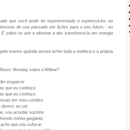
sado que você pode ter experimentado e expressá-los ao
lorosas do seu passado em lições para o seu futuro - eu
É sobre se unir e eliminar a dor, transformá-la em energia
pelo menos quando assisti achei toda a estética e a própria
Music Monday sobre a Willow?
oder esquecer
as que eu conheço
as que eu conheço
presas em meu cérebro
 durmo, eu sei
o, vou acordar sozinho
lvendo minha garganta
 acho que vou sufocar