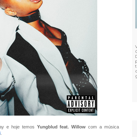
day e hoje temos
Yungblud feat. Willow
com a música
i
.