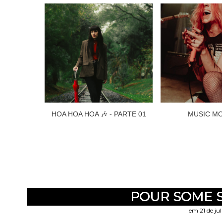
HOA HOA HOA 🎶 - PARTE 01
MUSIC M
POUR SOME 
em 21 de ju