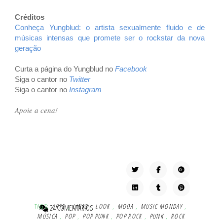
Créditos
Conheça Yungblud: o artista sexualmente fluido e de
músicas intensas que promete ser o rockstar da nova
geração
Curta a página do Yungblud no
Facebook
Siga o cantor no
Twitter
Siga o cantor no
Instagram
Apoie a cena!
TAG'S:
ARTE
,
LINKS
,
LOOK
,
MODA
,
MUSIC MONDAY
,
24 COMENTÁRIOS
MÚSICA
,
POP
,
POP PUNK
,
POP ROCK
,
PUNK
,
ROCK