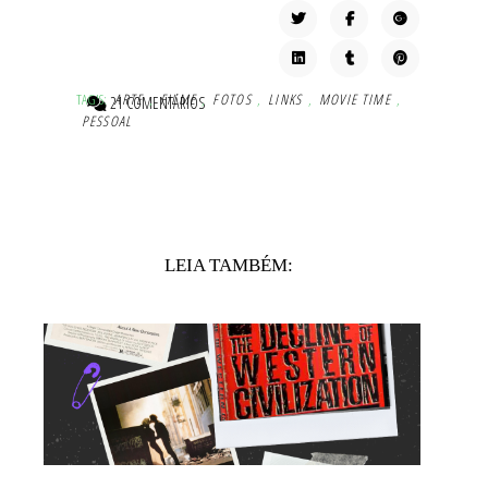
TAG'S:
ARTE
,
FILME
,
FOTOS
,
LINKS
,
MOVIE TIME
,
21 COMENTÁRIOS
PESSOAL
LEIA TAMBÉM: