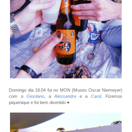
Domingo dia 18.04 fui no MON (Museu Oscar Niemeyer)
com o
Giordano
, a
Alessandra
e a
Carol
.
Fizemos
piquenique e foi bem divertido
♥