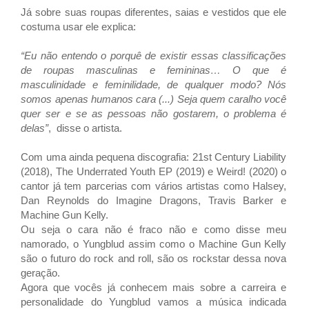
Já sobre suas roupas diferentes, saias e vestidos que ele
costuma usar ele explica:
“Eu não entendo o porquê de existir essas classificações
de roupas masculinas e femininas… O que é
masculinidade e feminilidade, de qualquer modo? Nós
somos apenas humanos cara (...) Seja quem caralho você
quer ser e se as pessoas não gostarem, o problema é
delas”
, disse o artista.
Com uma ainda pequena discografia:
21st Century Liability
(2018),
The Underrated Youth EP (2019) e Weird! (2020) o
cantor já tem parcerias com vários artistas como
Halsey,
Dan Reynolds do Imagine Dragons, Travis Barker e
Machine Gun Kelly.
Ou seja o cara não é fraco não e como disse meu
namorado, o
Yungblud
assim como o
Machine Gun Kelly
são o futuro do rock and roll, são os rockstar dessa nova
geração.
Agora que vocês já conhecem mais sobre a carreira e
personalidade do
Yungblud vamos a música indicada