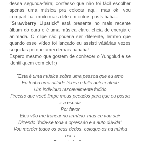
dessa segunda-feira; confesso que não foi fácil escolher
apenas uma música pra colocar aqui, mas ok, vou
compartilhar muito mais dele em outros posts haha...
"
Strawberry Lipstick"
está presente no mais recente
álbum do cara e é uma música claro, cheia de energia e
animada. O clipe não poderia ser diferente, lembro que
quando esse vídeo foi lançado eu assisti vááárias vezes
seguidas porque amei demais hahaha!
Espero mesmo que gostem de conhecer o
Yungblud e se
identifiquem com ele! :)
"Esta é uma música sobre uma pessoa que eu amo
Eu tenho uma atitude tóxica e falta autocontrole
Um indivíduo razoavelmente fodido
Preciso que você limpe meus pecados para que eu possa
ir à escola
Por favor
Eles vão me trancar no armário, mas eu vou sair
Dizendo "foda-se toda a opressão e a auto dúvida"
Vou morder todos os seus dedos, coloque-os na minha
boca