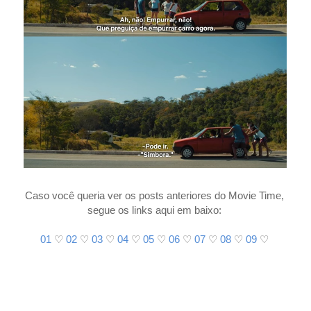
Caso você queria ver os posts anteriores do Movie Time,
segue os links aqui em baixo:
01
♡
02
♡
03
♡
04
♡
05
♡
06
♡
07
♡
08
♡
09
♡