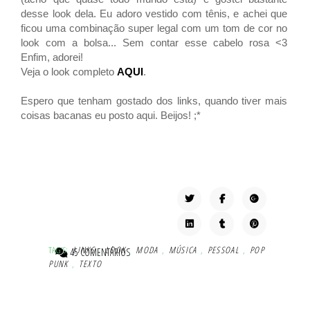
desse look dela. Eu adoro vestido com tênis, e achei que
ficou uma combinação super legal com um tom de cor no
look com a bolsa... Sem contar esse cabelo rosa <3
Enfim, adorei!
Veja o look completo
AQUI
.
Espero que tenham gostado dos links, quando tiver mais
coisas bacanas eu posto aqui. Beijos! ;*
TAG'S:
LINKS
,
LOOK
,
MODA
,
MÚSICA
,
PESSOAL
,
POP
45 COMENTÁRIOS
PUNK
,
TEXTO