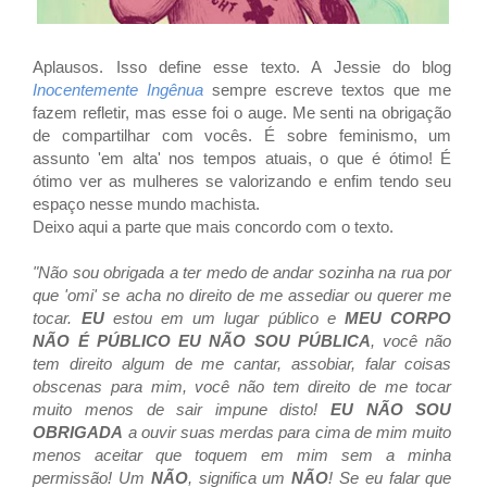
Aplausos. Isso define esse texto. A Jessie do blog
Inocentemente Ingênua
sempre escreve textos que me
fazem refletir, mas esse foi o auge. Me senti na obrigação
de compartilhar com vocês. É sobre feminismo, um
assunto 'em alta' nos tempos atuais, o que é ótimo! É
ótimo ver as mulheres se valorizando e enfim tendo seu
espaço nesse mundo machista.
Deixo aqui a parte que mais concordo com o texto.
"Não sou obrigada a ter medo de andar sozinha na rua por
que 'omi' se acha no direito de me assediar ou querer me
tocar.
EU
estou em um lugar público e
MEU CORPO
NÃO É PÚBLICO EU NÃO SOU PÚBLICA
, você não
tem direito algum de me cantar, assobiar, falar coisas
obscenas para mim, você não tem direito de me tocar
muito menos de sair impune disto!
EU NÃO SOU
OBRIGADA
a ouvir suas merdas para cima de mim muito
menos aceitar que toquem em mim sem a minha
permissão!
Um
NÃO
, significa um
NÃO
! Se eu falar que