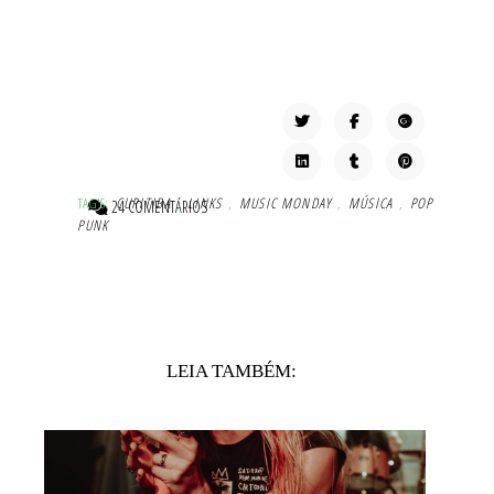
TAG'S:
CURITIBA
,
LINKS
,
MUSIC MONDAY
,
MÚSICA
,
POP
24 COMENTÁRIOS
PUNK
LEIA TAMBÉM: