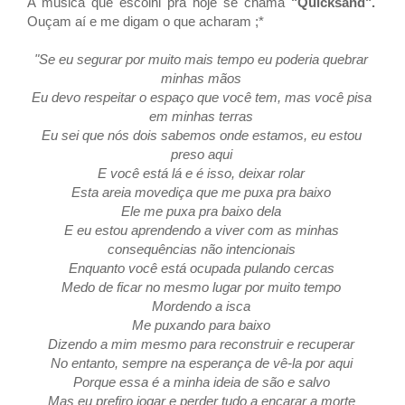
A música que escolhi pra hoje se chama
"
Quicksand".
Ouçam aí e me digam o que acharam ;*
"Se eu segurar por muito mais tempo eu poderia quebrar
minhas mãos
Eu devo respeitar o espaço que você tem, mas você pisa
em minhas terras
Eu sei que nós dois sabemos onde estamos, eu estou
preso aqui
E você está lá e é isso, deixar rolar
Esta areia movediça que me puxa pra baixo
Ele me puxa pra baixo dela
E eu estou aprendendo a viver com as minhas
consequências não intencionais
Enquanto você está ocupada pulando cercas
Medo de ficar no mesmo lugar por muito tempo
Mordendo a isca
Me puxando para baixo
Dizendo a mim mesmo para reconstruir e recuperar
No entanto, sempre na esperança de vê-la por aqui
Porque essa é a minha ideia de são e salvo
Mas eu prefiro jogar e perder tudo a encarar a morte