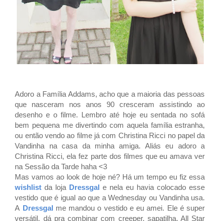
Adoro a Família Addams, acho que a maioria das pessoas
que nasceram nos anos 90 cresceram assistindo ao
desenho e o filme. Lembro até hoje eu sentada no sofá
bem pequena me divertindo com aquela família estranha,
ou então vendo ao filme já com Christina Ricci no papel da
Vandinha na casa da minha amiga. Aliás eu adoro a
Christina Ricci, ela fez parte dos filmes que eu amava ver
na Sessão da Tarde haha <3
Mas vamos ao look de hoje né? Há um tempo eu fiz essa
wishlist
da loja
Dressgal
e nela eu havia colocado esse
vestido que é igual ao que a Wednesday ou Vandinha usa.
A
Dressgal
me mandou o vestido e eu amei. Ele é super
versátil, dá pra combinar com creeper, sapatilha, All Star