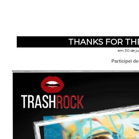
THANKS FOR TH
em 30 de ju
Participei d