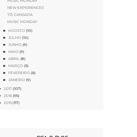
MUSIC MONDAY
NEW EXPERIENCES
TÔ CANSADA
MUSIC MONDAY
AGOSTO
(10)
►
JULHO
(10)
►
JUNHO
(9)
►
MAIO
(9)
►
ABRIL
(8)
►
MARÇO
(5)
►
FEVEREIRO
(6)
►
JANEIRO
(9)
►
2017
(107)
►
2016
(95)
►
2015
(117)
►