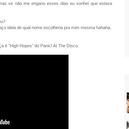
 mas se não me engano esses dias eu sonhei que estava
eu?
faço ideia de qual nome escolheria pra mim mesma hahaha.
a é "
High Hopes" do
Panic! At The Disco.