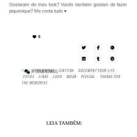
Gostaram do meu look? Vocês também gostam de fazer
piquenique? Me conta tudo ♥
0
TAG'S:
COMIDINHAS
,
CURITIBA
,
DOCUMENT YOUR LIFE
,
37 COMENTÁRIOS
FOTOS
,
LINKS
,
LOOK
,
MODA
,
PESSOAL
,
THANKS FOR
THE MEMORIES
LEIA TAMBÉM: