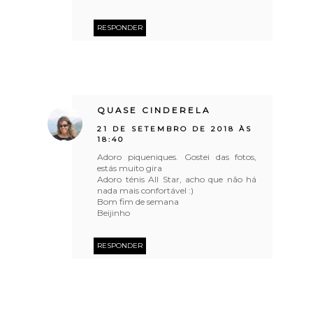
RESPONDER
QUASE CINDERELA
21 DE SETEMBRO DE 2018 ÀS
18:40
Adoro piqueniques. Gostei das fotos,
estás muito gira
Adoro ténis All Star, acho que não há
nada mais confortável :)
Bom fim de semana
Beijinho
RESPONDER