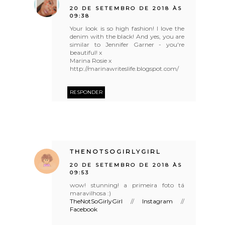
20 DE SETEMBRO DE 2018 ÀS
09:38
Your look is so high fashion! I love the
denim with the black! And yes, you are
similar to Jennifer Garner - you're
beautiful! x
Marina Rosie x
http://marinawriteslife.blogspot.com/
RESPONDER
THENOTSOGIRLYGIRL
20 DE SETEMBRO DE 2018 ÀS
09:53
wow! stunning! a primeira foto tá
maravilhosa :)
TheNotSoGirlyGirl
//
Instagram
//
Facebook