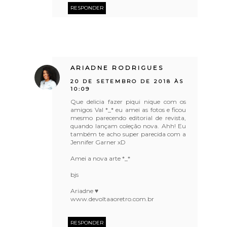
RESPONDER
ARIADNE RODRIGUES
20 DE SETEMBRO DE 2018 ÀS
10:09
Que delicia fazer piqui nique com os
amigos Val *_* eu amei as fotos e ficou
mesmo parecendo editorial de revista,
quando lançam coleção nova. Ahh! Eu
também te acho super parecida com a
Jennifer Garner xD
Amei a nova arte *_*
bjs
Ariadne ♥
www.devoltaaoretro.com.br
RESPONDER