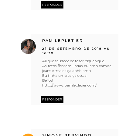
RESPONDER
PAM LEPLETIER
21 DE SETEMBRO DE 2018 ÀS
16:30
Aii que saudade de fazer piquenique.
As fotos ficaram lindas eu amo camisa
jeans e essa calça ahhh amo.
Eu tinha uma calça dessa.
Beijos!
http://www.pamlepletier.com/
RESPONDER
SIMONE BENVINDO