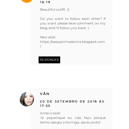
16:19
Beautiful outfit :))
Do you want to follow each other? If
you want please lieve comment on my
blog and I'll follow you back :)
New post
https://sassyprimadonna.blogspot.com
/
RESPONDER
VÂN
20 DE SETEMBRO DE 2018 ÀS
17:55
Amei o look!
Já piquenique eu não faço porque
tenho alergia a formiga, daí eu evito!