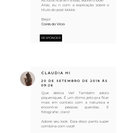
As fotos ficaram lindas, adorei o look!
Aliás, eu ri com a explicação sobre o
título do post kkkkk.
Beijo!
Cores do Vício
RESPONDER
CLAUDIA HI
20 DE SETEMBRO DE 2018 ÀS
09:26
Que delícia Val! Também adoro
piqueniques. É um ótimo jeito pra ficar
mais em contato com a natureza e
encontrar pessoas queridas. E
fotografar, claro!
Adorei seu look. Essa disco pants super
combina com você!