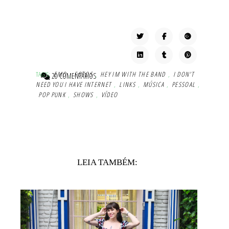
TAG'S:
EMO
,
FOTOS
,
HEY IM WITH THE BAND
,
I DON'T
20 COMENTÁRIOS
NEED YOU I HAVE INTERNET
,
LINKS
,
MÚSICA
,
PESSOAL
,
POP PUNK
,
SHOWS
,
VÍDEO
LEIA TAMBÉM: