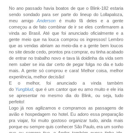
No ano passado havia boatos de que o Blink-182 estaria
sendo sondado para ser parte do lineup do Lollapaloza,
meu amigo
Anderson
é muito fã deles e a gente
começou a de fato combinar de ir se eles confirmarem a
vinda ao Brasil. Até que foi anunciado oficialmente e a
gente meio que na louca comprou os ingressos! Lembro
que as vendas abriam ao meio-dia e a gente bem loucos
no site desde cedo, prontos pra comprar, eu tinha acabado
de entrar no trabalho novo e tava lá doidinha da vida sem
nem saber se iria dar certo de pegar folga no dia e tudo
mais. A gente só comprou e cara! Melhor coisa, melhor
experiência, melhor decisão!
E o melhor, foi anunciado a vinda também
do
Yungblud
,
que é um cantor que eu amo muito e ele iria
se apresentar no mesmo dia do Blink, ou seja, tudo
perfeito!
Logo já nos agilizamos e compramos as passagens de
avião e hospedagem no hotel. Eu adoro essa preparação
pra viajar, foi muito gostoso organizar tudo, ainda mais
porque eu sempre quis conhecer São Paulo, era um sonho
que eu sempre tive, o Ander também nunca tinha ido,