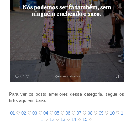
Para ver os posts anteriores dessa categoria, segue os
links aqui em baixo:
01
♡
02
♡
03
♡
04
♡
05
♡
06
♡
07
♡
08
♡
09
♡
10
♡
1
1
♡
12
♡
13
♡
14
♡
15
♡