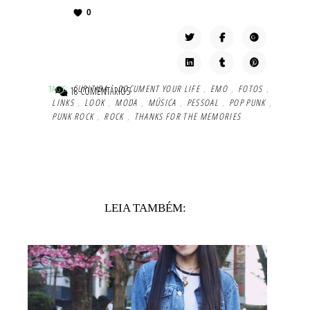
0
TAG'S:
CURITIBA
,
DOCUMENT YOUR LIFE
,
EMO
,
FOTOS
,
18 COMENTÁRIOS
LINKS
,
LOOK
,
MODA
,
MÚSICA
,
PESSOAL
,
POP PUNK
,
PUNK ROCK
,
ROCK
,
THANKS FOR THE MEMORIES
LEIA TAMBÉM: