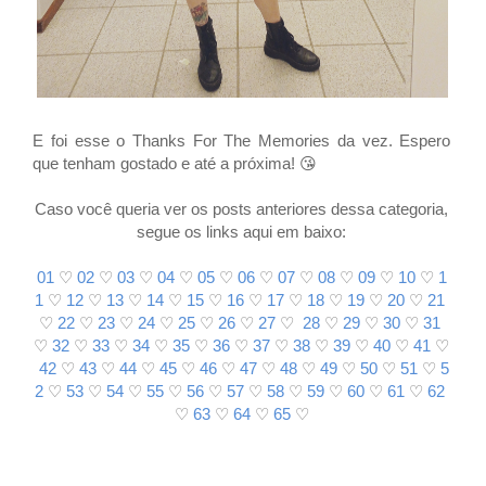
E foi esse o Thanks For The Memories da vez. Espero
que tenham gostado e até a próxima! 😘
Caso você queria
ver os posts anteriores dessa categoria,
segue os links aqui em baixo:
01
♡
02
♡
03
♡
04
♡
05
♡
06
♡
07
♡
08
♡
09
♡
10
♡
1
1
♡
12
♡
13
♡
14
♡
15
♡
16
♡
17
♡
18
♡
19
♡
20
♡
21
♡
22
♡
23
♡
24
♡
25
♡
26
♡
27
♡
28
♡
29
♡
30
♡
31
♡
32
♡
33
♡
34
♡
35
♡
36
♡
37
♡
38
♡
39
♡
40
♡
41
♡
42
♡
43
♡
44
♡
45
♡
46
♡
47
♡
48
♡
49
♡
50
♡
51
♡
5
2
♡
53
♡
54
♡
55
♡
56
♡
57
♡
58
♡
59
♡
60
♡
61
♡
62
♡
63
♡
64
♡
65
♡