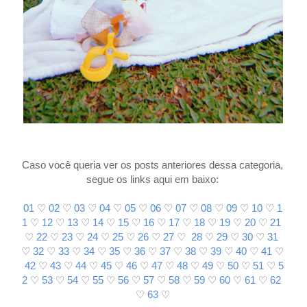
Caso você queria
ver os posts anteriores dessa categoria,
segue os links aqui em baixo:
01
♡
02
♡
03
♡
04
♡
05
♡
06
♡
07
♡
08
♡
09
♡
10
♡
1
1
♡
12
♡
13
♡
14
♡
15
♡
16
♡
17
♡
18
♡
19
♡
20
♡
21
♡
22
♡
23
♡
24
♡
25
♡
26
♡
27
♡
28
♡
29
♡
30
♡
31
♡
32
♡
33
♡
34
♡
35
♡
36
♡
37
♡
38
♡
39
♡
40
♡
41
♡
42
♡
43
♡
44
♡
45
♡
46
♡
47
♡
48
♡
49
♡
50
♡
51
♡
5
2
♡
53
♡
54
♡
55
♡
56
♡
57
♡
58
♡
59
♡
60
♡
61
♡
62
♡
63
♡