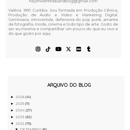
heyimwiththebandblog@gmail.com
Valéria. 1991. Curitiba. Sou formada em Produção Cênica,
Produção de Áudio e Vídeo e Marketing Digital.
Geminiana, introvertida, defensora do pop punk, amante
de fotografia, moda, cinema e todo tipo de arte. Gosto de
ser eu mesma e compartilhar um pouco do que eu vivo e
do que gosto por aqui.
ARQUIVO DO BLOG
2026
(14)
►
2025
(11)
►
2024
(27)
►
2023
(62)
►
2022
(75)
▼
DEZEMBRO
(8)
▼