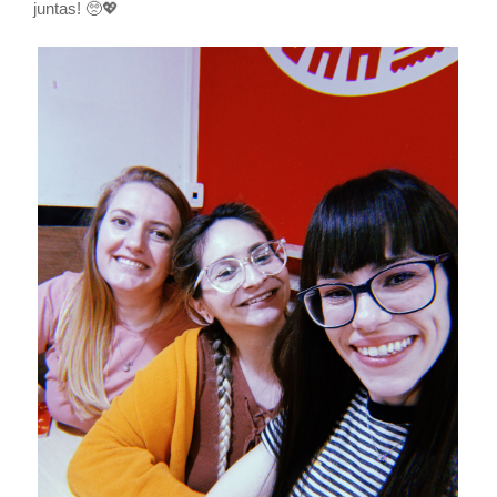
juntas!
🥺
💖