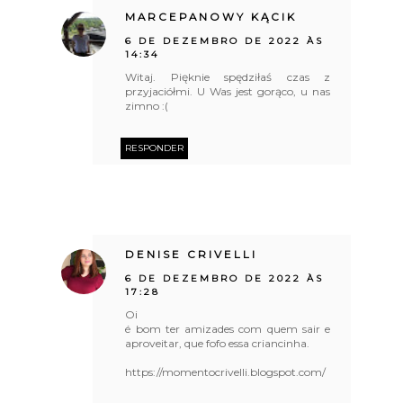
MARCEPANOWY KĄCIK
6 DE DEZEMBRO DE 2022 ÀS
14:34
Witaj. Pięknie spędziłaś czas z
przyjaciółmi. U Was jest gorąco, u nas
zimno :(
RESPONDER
DENISE CRIVELLI
6 DE DEZEMBRO DE 2022 ÀS
17:28
Oi
é bom ter amizades com quem sair e
aproveitar, que fofo essa criancinha.
https://momentocrivelli.blogspot.com/