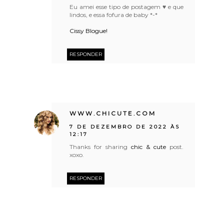
Eu amei esse tipo de postagem ♥ e que
lindos, e essa fofura de baby *-*
Cissy Blogue!
RESPONDER
WWW.CHICUTE.COM
7 DE DEZEMBRO DE 2022 ÀS
12:17
Thanks for sharing
chic & cute
post.
xoxo.
RESPONDER