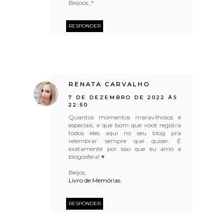
Beijoos ;*
RESPONDER
RENATA CARVALHO
7 DE DEZEMBRO DE 2022 ÀS
22:50
Quantos momentos maravilhosos e
especiais, e que bom que você registra
todos eles aqui no seu blog pra
relembrar sempre que quiser. É
exatamente por isso que eu amo a
blogosfera! ♥
Beijos,
Livro de Memórias
RESPONDER