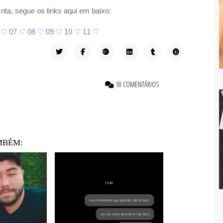
ita, segue os links aqui em baixo:
♡
07
♡
08
♡
09
♡
10
♡
11
♡
18 COMENTÁRIOS
MBÉM: