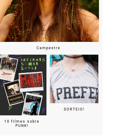
Campestre
SORTEIO!
10 filmes sobre
PUNK!