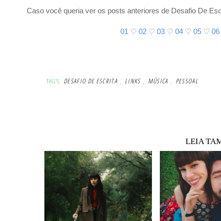
Caso você queria ver os posts anteriores de Desafio De Escr
01
♡
02
♡
03
♡
04
♡
05
♡
06
TAG'S:
DESAFIO DE ESCRITA
,
LINKS
,
MÚSICA
,
PESSOAL
LEIA TA