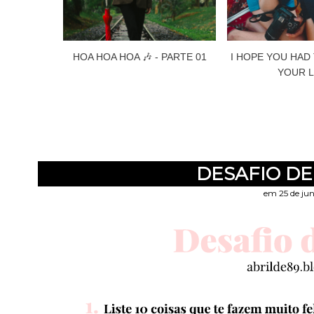
HOA HOA HOA 🎶 - PARTE 01
I HOPE YOU HAD
YOUR L
DESAFIO DE 
em 25 de ju