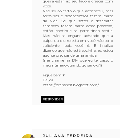
queira estar ao seu lado e crescer com
você.
Não sei ao certo o que aconteceu, mas
términos e desencontros fazem parte
da vida. Sei que sofrer e desabafar
também fazem parte desse processo,
então continue se permitindo sentir.
Mas não se engane achando que a
culpa ou o erro está em você não ser o
suficiente, pois você é. E finalizo
dizendo que não está sozinha, eu estou
aqui se precisar de uma amiga.
(me chame na DM que eu te passo o
meu número quando quiser ok?!)
Fique bem ♥
Beijos
https://brenshelf.blogspot.com/
RESPONDER
JULIANA FERREIRA