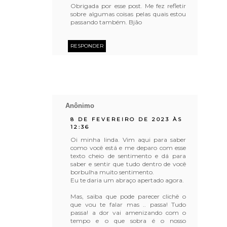
Obrigada por esse post. Me fez refletir
sobre algumas coisas pelas quais estou
passando também. Bjão
RESPONDER
Anônimo
8 DE FEVEREIRO DE 2023 ÀS
12:36
Oi minha linda. Vim aqui para saber
como você está e me deparo com esse
texto cheio de sentimento e dá para
saber e sentir que tudo dentro de você
borbulha muito sentimento.
Eu te daria um abraço apertado agora.
Mas, saiba que pode parecer clichê o
que vou te falar mas .. passa! Tudo
passa! a dor vai amenizando com o
tempo e o que sobra é o nosso