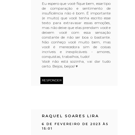
Eu espero que você fique bem, esse tipo
de comparação e sentimento de
insuficiência não é bom. É importante
(e muito) que você tenha escrito esse
texto para extravasar essas emoções,
mas não deixe que elas prendam você e
deixem você com essa sensação
constante de não ser boa o bastante.
Não conheço você muito bem, mas
você é merecedora sim de coisas
incríveis e inexplicáveis - amores,
conquistas, trabalhos, tudo!
Você não está sozinha, vai dar tudo
certo. Beijos, beijos! ♥
RESPONDER
RAQUEL SOARES LIRA
6 DE FEVEREIRO DE 2023 ÀS
15:01