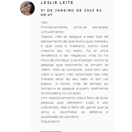
LESLIE LEITE
31 DE JANEIRO DE 2023 ÀS
09:47
Vah,
Primeiramente, sinta-se abraçada
virtualmente.
Depois, não se apegue a esse tipo de
pensamento de que teve o que mereceu
e que você é mediana, como você
mesma diz no texto, há aí uma
tendência a ser negativa, mas tá na
hora de começar a se enxergar como as
pessoas que realmente te amam te
vêem. Não se compare, você tem seu
valor e quem não reconhece isso não
merece estar do seu lado. A dor vai
passar, é clichê, mas dê tempo ao
tempo e se apegue a quem realmente
te considera no coração.
Um relacionamento não é feito de duas
pessoas que oferecem tudo e são
suficientes, eles é feito de gente que se
ama e reconhece os defeitos e
qualidades do parceiro.
Fique bem!