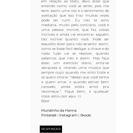
em relação ao texto, devo dizer que
entendo como você se sente, pois me
senti assim uma vez e o sentimento de
aceitação que isso traz muitas vezes
pode ser ruim. Eu não te acho
mediana, muito pelo contrário, você é
uma pessoa incrível, que faz coisas
incríveis e ainda vai encontrar alguém
tão incrível quanto você. Pode ser
esquisito dizer para não se sentir assim,
como se fosse fácil desligar a chave e do
nada tudo vai se resolver, quando
sabemos que não é assim. Mas faça
disso um exercício diário, sinta-se
abraçada e, citando uma música que
sempre ouço quando me sinto triste e
só quero chorar: "desejo que você tenha
a quem amar, e quando estiver bem
cansado, ainda exista amor pra
recomeçar." Fique bem, e qualquer
coisa, estou por aqui, =)
Bjks!
Mundinho da Hanna
Pinterest
|
Instagram
|
Skoob
RESPONDER