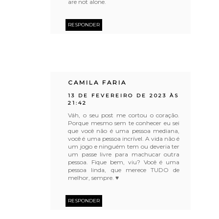
are not alone.
RESPONDER
CAMILA FARIA
13 DE FEVEREIRO DE 2023 ÀS
21:42
Váh, o seu post me cortou o coração.
Porque mesmo sem te conhecer eu sei
que você não é uma pessoa mediana,
você é uma pessoa incrível. A vida não é
um jogo e ninguém tem ou deveria ter
um passe livre para machucar outra
pessoa. Fique bem, viu? Você é uma
pessoa linda, que merece TUDO de
melhor, sempre. ♥
RESPONDER