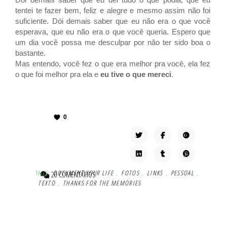
tentei te fazer bem, feliz e alegre e mesmo assim não foi
suficiente. Dói demais saber que eu não era o que você
esperava, que eu não era o que você queria. Espero que
um dia você possa me desculpar por não ter sido boa o
bastante.
Mas entendo, você fez o que era melhor pra você, ela fez
o que foi melhor pra ela e
eu tive o que mereci
.
0
TAG'S:
DOCUMENT YOUR LIFE
,
FOTOS
,
LINKS
,
PESSOAL
,
20 COMENTÁRIOS
TEXTO
,
THANKS FOR THE MEMORIES