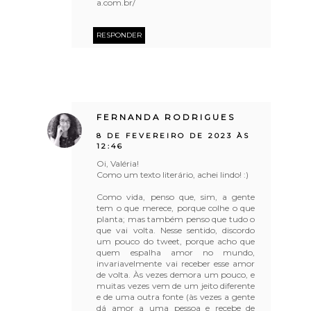
a.com.br/
RESPONDER
FERNANDA RODRIGUES
8 DE FEVEREIRO DE 2023 ÀS
12:46
Oi, Valéria!
Como um texto literário, achei lindo! :)
Como vida, penso que, sim, a gente
tem o que merece, porque colhe o que
planta; mas também penso que tudo o
que vai volta. Nesse sentido, discordo
um pouco do tweet, porque acho que
quem espalha amor no mundo,
invariavelmente vai receber esse amor
de volta. Às vezes demora um pouco, e
muitas vezes vem de um jeito diferente
e de uma outra fonte (às vezes a gente
dá amor a uma pessoa e recebe de