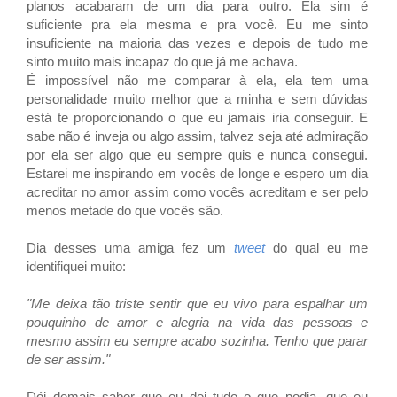
planos acabaram de um dia para outro. Ela sim é
suficiente pra ela mesma e pra você. Eu me sinto
insuficiente na maioria das vezes e depois de tudo me
sinto muito mais incapaz do que já me achava.
É impossível não me comparar à ela, ela tem uma
personalidade muito melhor que a minha e sem dúvidas
está te proporcionando o que eu jamais iria conseguir. E
sabe não é inveja ou algo assim, talvez seja até admiração
por ela ser algo que eu sempre quis e nunca consegui.
Estarei me inspirando em vocês de longe e espero um dia
acreditar no amor assim como vocês acreditam e ser pelo
menos metade do que vocês são.
Dia desses uma amiga fez um
tweet
do qual eu me
identifiquei muito:
"Me deixa tão triste sentir que eu vivo para espalhar um
pouquinho de amor e alegria na vida das pessoas e
mesmo assim eu sempre acabo sozinha. Tenho que parar
de ser assim."
Dói demais saber que eu dei tudo o que podia, que eu