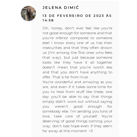
JELENA DIMIĆ
13 DE FEVEREIRO DE 2023 ÀS
14:58
Oh, honey, don't ever feel like you're
not good enough for someone and that
you're inferior compared to someone
else! I know every one of us has their
insecurities and that they often drown
us (I'm among the first ones who feels
that way), but just because someone
looks like they have it all together
doesn't mean that you're worth less
and that you don't have anything to
offer. That is far from true.
You're wonderful and amazing as you
are, and even if it takes some time for
you to heal from stuff like these, one
day you'll be able to say that things
simply didn't work out without saying
you weren't good enough for
somebody else. I'm sending you tons of
love, take care of yourself. You're
deserving of good things coming your
way, don't lose hope even if they seem
far away at this moment. <3