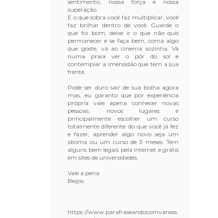
sentimento, nossa força e nossa
superação.
E o que sobra você faz multiplicar, você
faz brilhar dentro de você. Guarde o
que foi bom, deixe ir o que não quis
permanecer e se faça bem, coma algo
que goste, vá ao cinema sozinha. Vá
numa praia ver o pôr do sol e
contemplar a imensidão que tem a sua
frente.
Pode ser duro sair de sua bolha agora
mas, eu garanto que por experiência
própria vale apena conhecer novas
pessoas, novos lugares e
principalmente escolher um curso
totalmente diferente do que você já fez
e fazer, aprender algo novo seja um
idioma ou um curso de 3 meses. Tem
alguns bem legais pela internet e grátis
em sites de universidades.
Vale a pena.
Beijos.
https://www.parafraseandocomvaness