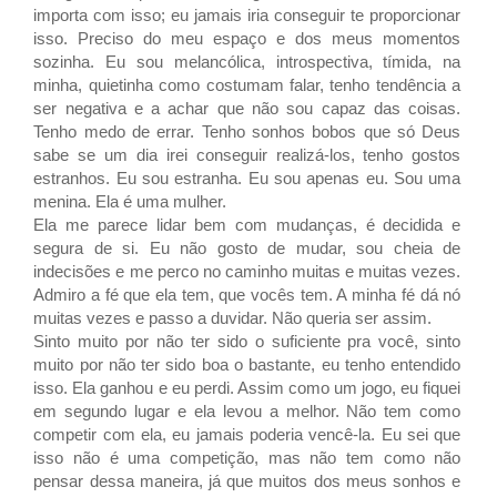
importa com isso; eu jamais iria conseguir te proporcionar
isso. Preciso do meu espaço e dos meus momentos
sozinha. Eu sou melancólica, introspectiva, tímida, na
minha, quietinha como costumam falar, tenho tendência a
ser negativa e a achar que não sou capaz das coisas.
Tenho medo de errar. Tenho sonhos bobos que só Deus
sabe se um dia irei conseguir realizá-los, tenho gostos
estranhos. Eu sou estranha. Eu sou apenas eu. Sou uma
menina. Ela é uma mulher.
Ela me parece lidar bem com mudanças, é decidida e
segura de si. Eu não gosto de mudar, sou cheia de
indecisões e me perco no caminho muitas e muitas vezes.
Admiro a fé que ela tem, que vocês tem. A minha fé dá nó
muitas vezes e passo a duvidar. Não queria ser assim.
Sinto muito por não ter sido o suficiente pra você, sinto
muito por não ter sido boa o bastante, eu tenho entendido
isso. Ela ganhou e eu perdi. Assim como um jogo, eu fiquei
em segundo lugar e ela levou a melhor. Não tem como
competir com ela, eu jamais poderia vencê-la. Eu sei que
isso não é uma competição, mas não tem como não
pensar dessa maneira, já que muitos dos meus sonhos e