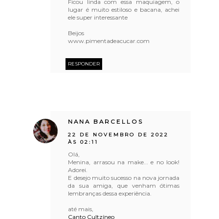
Ficou linda com essa maquiagem, o
lugar é muito estiloso e bacana, achei
ele super interessante
Beijos
www.pimentadeacucar.com
RESPONDER
NANA BARCELLOS
22 DE NOVEMBRO DE 2022
ÀS 02:11
Olá,
Menina, arrasou na make... e no look!
Adorei.
E desejo muito sucesso na nova jornada
da sua amiga, que venham ótimas
lembranças dessa experiência.
até mais,
Canto Cultzíneo