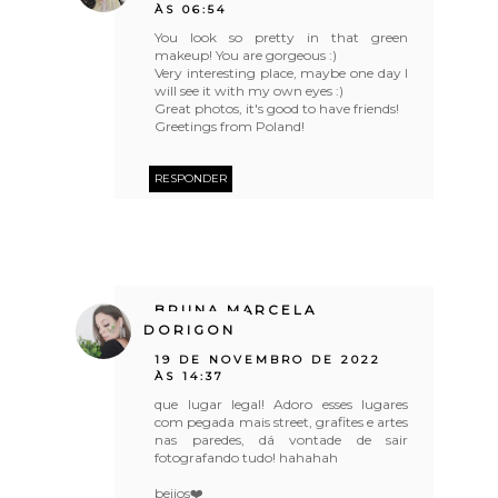
ÀS 06:54
You look so pretty in that green
makeup! You are gorgeous :)
Very interesting place, maybe one day I
will see it with my own eyes :)
Great photos, it's good to have friends!
Greetings from Poland!
RESPONDER
BRUNA MARCELA
DORIGON
19 DE NOVEMBRO DE 2022
ÀS 14:37
que lugar legal! Adoro esses lugares
com pegada mais street, grafites e artes
nas paredes, dá vontade de sair
fotografando tudo! hahahah
beijos❤️