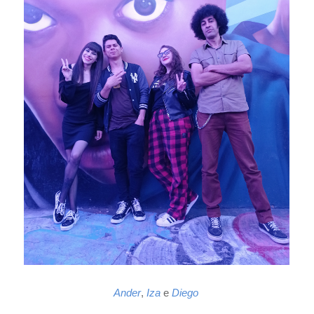
Ander
,
Iza
e
Diego