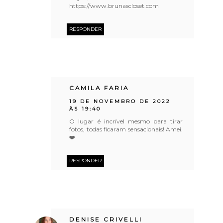
https://www.brunascloset.com
RESPONDER
CAMILA FARIA
19 DE NOVEMBRO DE 2022
ÀS 19:40
O lugar é incrível mesmo para tirar
fotos, todas ficaram sensacionais! Amei.
❤️
RESPONDER
DENISE CRIVELLI