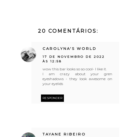
20 COMENTÁRIOS:
CAROLYNA'S WORLD
17 DE NOVEMBRO DE 2022
ÀS 12:58
wow this bar looks so so cool- I like it.
I am crazy about your gren
eyeshadows - they look awesome on
your eyelids
RESPONDER
TAYANE RIBEIRO