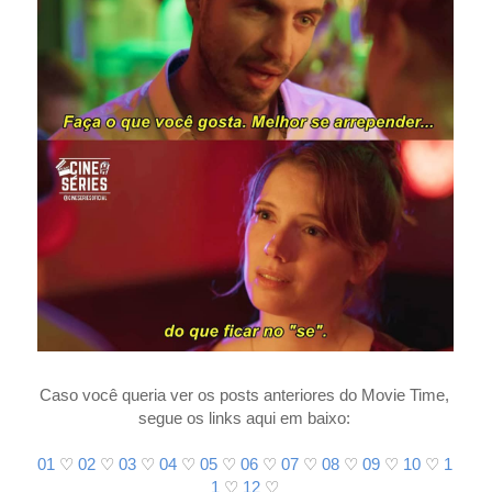
Caso você queria ver os posts anteriores do Movie Time,
segue os links aqui em baixo:
01
♡
02
♡
03
♡
04
♡
05
♡
06
♡
07
♡
08
♡
09
♡
10
♡
1
1
♡
12
♡