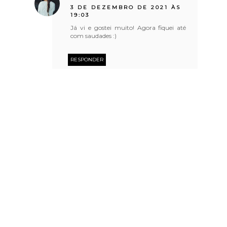
3 DE DEZEMBRO DE 2021 ÀS
19:03
Já vi e gostei muito! Agora fiquei até
com saudades :)
RESPONDER