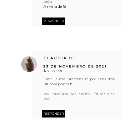
beijo
A mina de fé
RESPONDER
CLAUDIA HI
23 DE NOVEMBRO DE 2021
ÀS 12:57
Olha já me interessei só por esses dois
últimos prints ♥
Vou procurar pra assistir. Ótima dica
Val!
RESPONDER