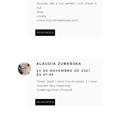
Sounds like a fun series! I will check it
out.
xoxo
Lovely
www.mynameislovely.com
RESPONDER
KLAUDIA ZUBERSKA
24 DE NOVEMBRO DE 2021
ÀS 07:39
Great post! I love movie posts :) I love
movies! Very inspiring!
Greetings from Poland!
RESPONDER