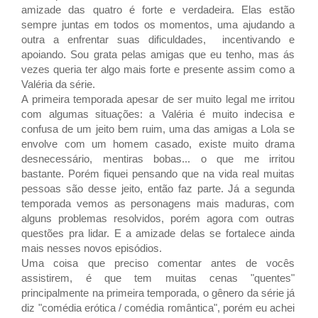
amizade das quatro é forte e verdadeira. Elas estão
sempre juntas em todos os momentos, uma ajudando a
outra a enfrentar suas dificuldades, incentivando e
apoiando. Sou grata pelas amigas que eu tenho, mas ás
vezes queria ter algo mais forte e presente assim como a
Valéria da série.
A primeira temporada apesar de ser muito legal me irritou
com algumas situações: a Valéria é muito indecisa e
confusa de um jeito bem ruim, uma das amigas a Lola se
envolve com um homem casado, existe muito drama
desnecessário, mentiras bobas... o que me irritou
bastante. Porém fiquei pensando que na vida real muitas
pessoas são desse jeito, então faz parte. Já a segunda
temporada vemos as personagens mais maduras, com
alguns problemas resolvidos, porém agora com outras
questões pra lidar. E a amizade delas se fortalece ainda
mais nesses novos episódios.
Uma coisa que preciso comentar antes de vocês
assistirem, é que tem muitas cenas "quentes"
principalmente na primeira temporada, o gênero da série já
diz "c
omédia erótica / comédia romântica", porém eu achei