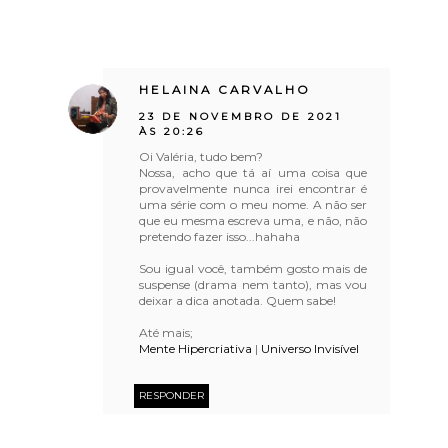
HELAINA CARVALHO
23 DE NOVEMBRO DE 2021
ÀS 20:26
Oi Valéria, tudo bem?
Nossa, acho que tá aí uma coisa que
provavelmente nunca irei encontrar é
uma série com o meu nome. A não ser
que eu mesma escreva uma, e não, não
pretendo fazer isso...hahaha
Sou igual você, também gosto mais de
suspense (drama nem tanto), mas vou
deixar a dica anotada. Quem sabe!
Até mais;
Mente Hipercriativa
|
Universo Invisível
RESPONDER