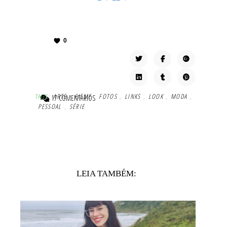
0
TAG'S:
ARTE
,
FILME
,
FOTOS
,
LINKS
,
LOOK
,
MODA
,
17 COMENTÁRIOS
PESSOAL
,
SÉRIE
LEIA TAMBÉM: