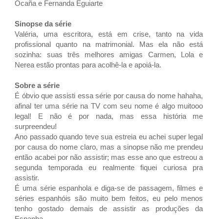
Ocaña e
Fernanda Eguiarte
Sinopse da série
Valéria, uma escritora, está em crise, tanto na vida
profissional quanto na matrimonial. Mas ela não está
sozinha: suas três melhores amigas Carmen, Lola e
Nerea estão prontas para acolhê-la e apoiá-la.
Sobre a série
É óbvio que assisti essa série por causa do nome hahaha,
afinal ter uma série na TV com seu nome é algo muitooo
legal! E não é por nada, mas essa história me
surpreendeu!
Ano passado quando teve sua estreia eu achei super legal
por causa do nome claro, mas a sinopse não me prendeu
então acabei por não assistir; mas esse ano que estreou a
segunda temporada eu realmente fiquei curiosa pra
assistir.
É uma série espanhola e diga-se de passagem, filmes e
séries espanhóis são muito bem feitos, eu pelo menos
tenho gostado demais de assistir as produções da
Espanha.