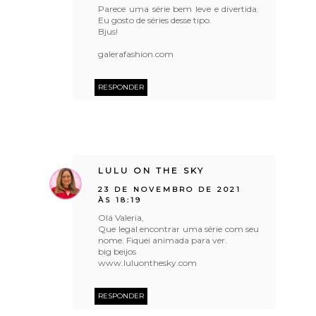
Parece uma série bem leve e divertida.
Eu gosto de séries desse tipo.
Bjus!
galerafashion.com
RESPONDER
LULU ON THE SKY
23 DE NOVEMBRO DE 2021
ÀS 18:19
Olá Valeria,
Que legal encontrar uma série com seu
nome. Fiquei animada para ver.
big beijos
www.luluonthesky.com
RESPONDER