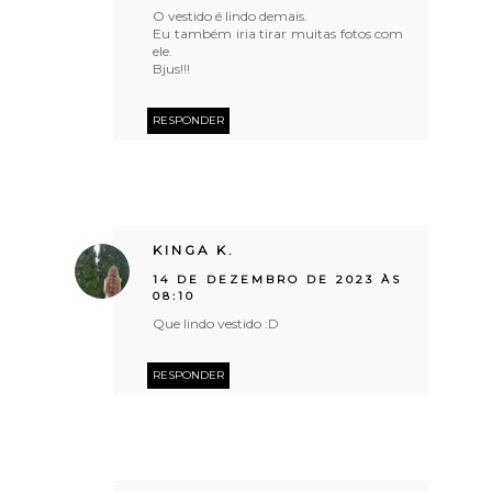
O vestido é lindo demais.
Eu também iria tirar muitas fotos com
ele.
Bjus!!!
RESPONDER
KINGA K.
14 DE DEZEMBRO DE 2023 ÀS
08:10
Que lindo vestido :D
RESPONDER