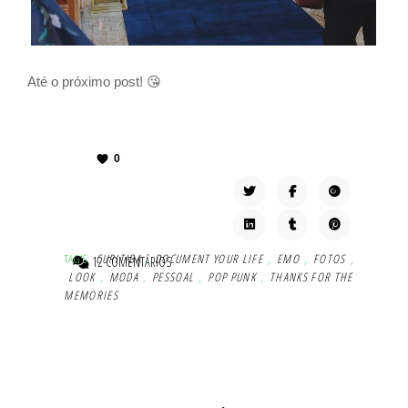
Até o próximo post! 😘
0
TAG'S:
CURITIBA
,
DOCUMENT YOUR LIFE
,
EMO
,
FOTOS
,
12 COMENTÁRIOS
LOOK
,
MODA
,
PESSOAL
,
POP PUNK
,
THANKS FOR THE
MEMORIES