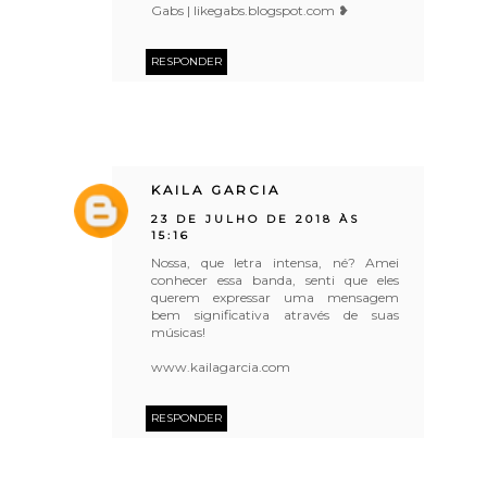
Gabs | likegabs.blogspot.com ❥
RESPONDER
KAILA GARCIA
23 DE JULHO DE 2018 ÀS
15:16
Nossa, que letra intensa, né? Amei
conhecer essa banda, senti que eles
querem expressar uma mensagem
bem significativa através de suas
músicas!
www.kailagarcia.com
RESPONDER