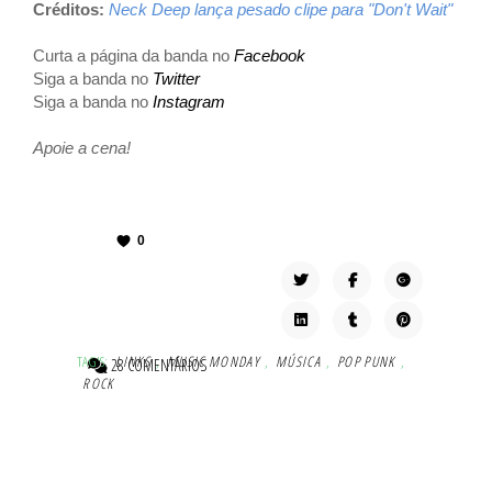
Créditos:
Neck Deep lança pesado clipe para "Don't Wait"
Curta a página da banda no
Facebook
Siga a banda no
Twitter
Siga a banda no
Instagram
Apoie a cena!
0
TAG'S:
LINKS
,
MUSIC MONDAY
,
MÚSICA
,
POP PUNK
,
28 COMENTÁRIOS
ROCK