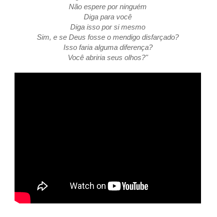
Não espere por ninguém
Diga para você
Diga isso por si mesmo
Sim, e se Deus fosse o mendigo disfarçado?
Isso faria alguma diferença?
Você abriria seus olhos?"