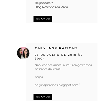
Beijinhosss
;*
Blog Resenhas da Pâm
RESPONDER
ONLY INSPIRATIONS
23 DE JULHO DE 2018 ÀS
20:04
Não conhecíamos a música,gostamos
bastante da letra!!
beijos
onlyinspirations.blogspot.com/
RESPONDER