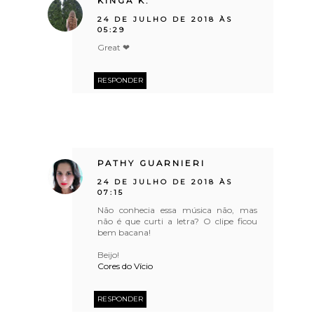
KINGA K.
24 DE JULHO DE 2018 ÀS
05:29
Great ❤
RESPONDER
PATHY GUARNIERI
24 DE JULHO DE 2018 ÀS
07:15
Não conhecia essa música não, mas
não é que curti a letra? O clipe ficou
bem bacana!
Beijo!
Cores do Vício
RESPONDER