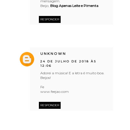
mensagem.
Beijo,
Blog Apenas Leite e Pimenta
RESPONDER
UNKNOWN
24 DE JULHO DE 2018 ÀS
12:06
Adorei a música! E a letra é muito boa.
Beijos!
Fe
www.feejao.com
RESPONDER