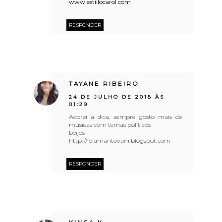
www.estiilocarol.com
RESPONDER
TAYANE RIBEIRO
24 DE JULHO DE 2018 ÀS
01:29
Adorei a dica, sempre gosto mais de
músicas com temas políticos
beijos
http://lolamantovani.blogspot.com
RESPONDER