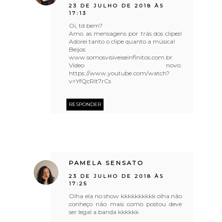
23 DE JULHO DE 2018 ÀS
17:13
Oi, td bem?
Amo as mensagens por trás dos clipes!
Adorei tanto o clipe quanto a música!
Beijos
www.somosvisiveiseinfinitos.com.br
Vídeo novo:
https://www.youtube.com/watch?
v=YfQcRlt7rCs
RESPONDER
PAMELA SENSATO
23 DE JULHO DE 2018 ÀS
17:25
Olha ela no show kkkkkkkkkk olha não
conheço não mais como postou deve
ser legal a banda kkkkkk