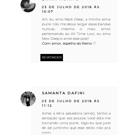
23 DE JULHO DE 2018 ÀS
10:07
AH, eu amo Neck Deep, a minha alma
punk não me deixa largar essas bandas
nuncas, mesmo o meu amor
pertencendo ao All Time Low, eu amo
New Deep e amei esse post!
Com amor, espelho do Reino ♡
RESPONDER
SAMANTA DAFINI
23 DE JULHO DE 2018 ÀS
11:12
Achei a letra pesadona (amei), tenho a
sensação que aos poucos você esta me
tornando uma punk, logo eu que jurei
de pé juntinho que esse estilo não pra
mim.