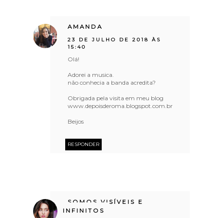
AMANDA
23 DE JULHO DE 2018 ÀS
15:40
Olá!
Adorei a musica.
não conhecia a banda acredita?
Obrigada pela visita em meu blog
www.depoisderoma.blogspot.com.br
Beijos
RESPONDER
SOMOS VISÍVEIS E
INFINITOS