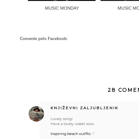
MUSIC MONDAY
MUSIC M
Comente pelo Facebook:
28 COME
KNJIŽEVNI ZALJUBLJENIK
Lovely song!
Have a lovely week! xoxo
Inspiring beach outfits
♡