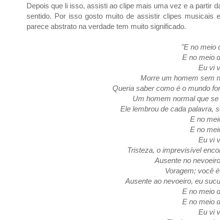
Depois que li isso, assisti ao clipe mais uma vez e a partir
sentido. Por isso gosto muito de assistir clipes musicai
parece abstrato na verdade tem muito significado.
"
E no meio d
E no meio d
Eu vi 
Morre um homem sem ni
Queria saber como é o mundo for
Um homem normal que se v
Ele lembrou de cada palavra, 
E no mei
E no mei
Eu vi 
Tristeza, o imprevisível en
Ausente no nevoeiro
Voragem; você é
Ausente ao nevoeiro, eu suc
E no meio d
E no meio d
Eu vi 