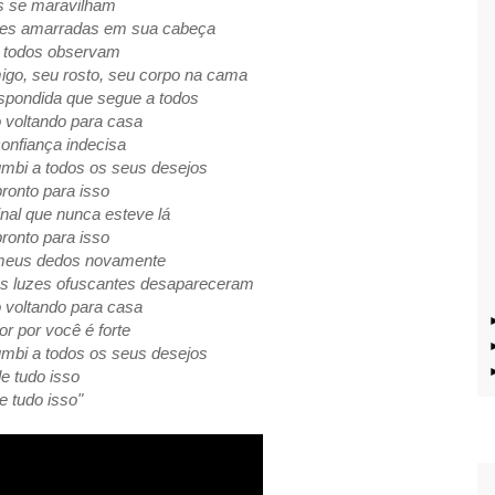
os se maravilham
ores amarradas em sua cabeça
e todos observam
igo, seu rosto, seu corpo na cama
respondida que segue a todos
 voltando para casa
onfiança indecisa
umbi a todos os seus desejos
ronto para isso
nal que nunca esteve lá
ronto para isso
s meus dedos novamente
 as luzes ofuscantes desapareceram
 voltando para casa
 por você é forte
umbi a todos os seus desejos
e tudo isso
e tudo isso"