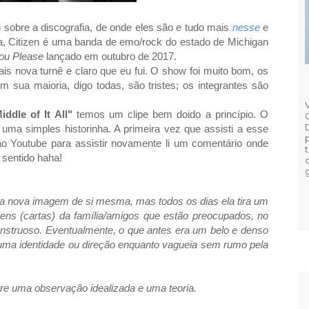
 sobre a discografia, de onde eles são e tudo mais
nesse
e
, Citizen é uma banda de emo/rock do estado de Michigan
ou Please
lançado em outubro de 2017.
s nova turnê e claro que eu fui. O show foi muito bom, os
sua maioria, digo todas, são tristes; os integrantes são
iddle of It All"
temos um clipe bem doido a princípio. O
 uma simples historinha. A primeira vez que assisti a esse
ao Youtube para assistir novamente li um comentário onde
 sentido haha!
ma nova imagem de si mesma, mas todos os dias ela tira um
gens (cartas) da família/amigos que estão preocupados, no
onstruoso. Eventualmente, o que antes era um belo e denso
huma identidade ou direção enquanto vagueia sem rumo pela
re uma observação idealizada e uma teoria.