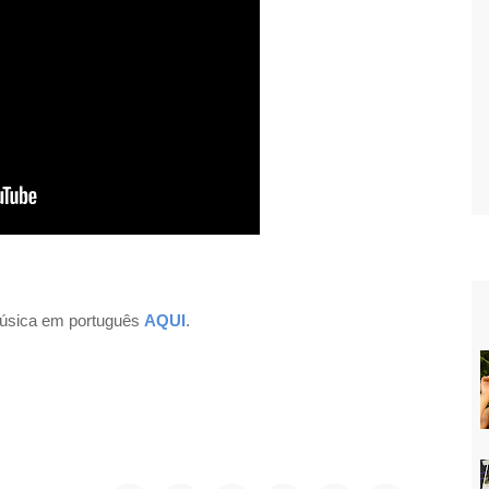
 música em português
AQUI
.