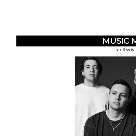
MUSIC 
em 9 de ju