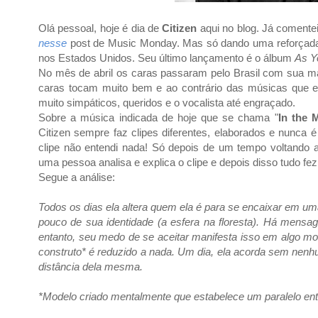
Olá pessoal, hoje é dia de
Citizen
aqui no blog. Já comentei
nesse
post de Music Monday. Mas só dando uma reforçada
nos Estados Unidos. Seu último lançamento é o álbum
As Y
No mês de abril os caras passaram pelo Brasil com sua mai
caras tocam muito bem e ao contrário das músicas que em 
muito simpáticos, queridos e o vocalista até engraçado.
Sobre a música indicada de hoje que se chama
"
In the M
Citizen sempre faz clipes diferentes, elaborados e nunca é
clipe não entendi nada! Só depois de um tempo voltando 
uma pessoa analisa e explica o clipe e depois disso tudo fez
Segue a análise:
Todos os dias ela altera quem ela é para se encaixar em u
pouco de sua identidade (a esfera na floresta). Há mensa
entanto, seu medo de se aceitar manifesta isso em algo m
construto* é reduzido a nada. Um dia, ela acorda sem nen
distância dela mesma.
*Modelo criado mentalmente que estabelece um paralelo ent