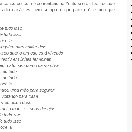
 daí concordei com o comentário no Youtube e o clipe fez todo
s e adoro análises, nem sempre o que parece é, e tudo que
e tudo isso
e tudo isso
você lá
nguém para cuidar dele
a do quarto em que está vivendo
estiu em linhas femininas
seu rosto, seu corpo na sombra
o de tudo
o de tudo
você lá
controu uma mão para segurar
 voltando para casa
 meu único deus
umbi a todos os seus desejos
e tudo isso
e tudo isso
você lá