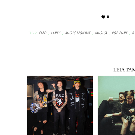
0
TAG'S:
EMO
,
LINKS
,
MUSIC MONDAY
,
MÚSICA
,
POP PUNK
,
R
LEIA TA