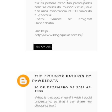
dia as pessoas estão tão preocupadas
com as coisas do mundo virtual, que
dão uma importância MUITO maior do
que deveria...
Enfim! Vamos ser amigas!!!
Hahahahaha
Um beijo!!
http://www.blogaquelas.com.br/
RESPONDER
THE EQUINOX FASHION BY
PAWEERATA
10 DE DEZEMBRO DE 2015 ÀS
11:55
What is this post mean? I wish I could
understand, so that I can share my
thoughts too :)