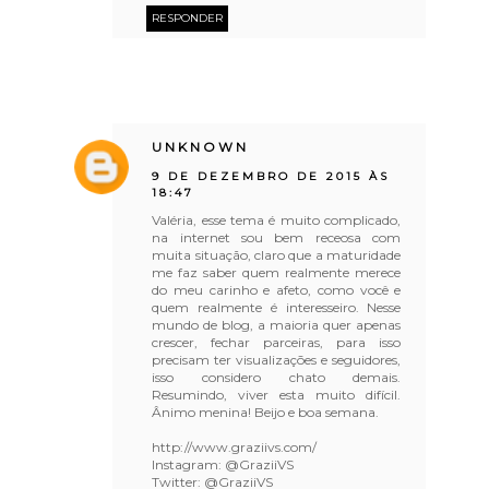
RESPONDER
UNKNOWN
9 DE DEZEMBRO DE 2015 ÀS
18:47
Valéria, esse tema é muito complicado,
na internet sou bem receosa com
muita situação, claro que a maturidade
me faz saber quem realmente merece
do meu carinho e afeto, como você e
quem realmente é interesseiro. Nesse
mundo de blog, a maioria quer apenas
crescer, fechar parceiras, para isso
precisam ter visualizações e seguidores,
isso considero chato demais.
Resumindo, viver esta muito difícil.
Ânimo menina! Beijo e boa semana.
http://www.graziivs.com/
Instagram: @GraziiVS
Twitter: @GraziiVS