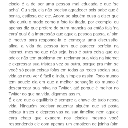
elogio é a de ser uma pessoa mal educada e que ‘se
acha’. Ou seja, ela não precisa agradecer pois sabe que é
bonita, estilosa etc etc. Agora se alguém ousa a dizer que
não curtiu o modo como a foto foi tirada, por exemplo, ou
apenas diz que prefere de outra maneira ou então fala ‘na
cara’ qual é a impressão que aquela pessoa passa, aí sim
é motivo para responde-la e começar uma discussão,
afinal a vida da pessoa tem que parecer perfeita na
internet, mesmo que não seja, isso é outra coisa que eu
odeio; não tem problema em reclamar sua vida na internet
e expressar sua tristeza vez ou outra, porque pra mim se
você só posta coisas fofas em todas as redes sociais sua
vida ao meu ver é fácil e linda, simples assim! Todo mundo
tem aquele dia em que a melhor sensação do mundo é
descarregar sua raiva no Twitter, até porque é melhor no
Twitter do que na vida, digamos assim.
É claro que o equilíbrio é sempre a chave de tudo nessa
vida. Ninguém precisar aguentar alguém que só posta
coisas tristes e depressivas na sua timeline nem aquele
cara chato que exagera nos elogios mesmo você
respondendo ele com apenas um emoticon de joinha (sim