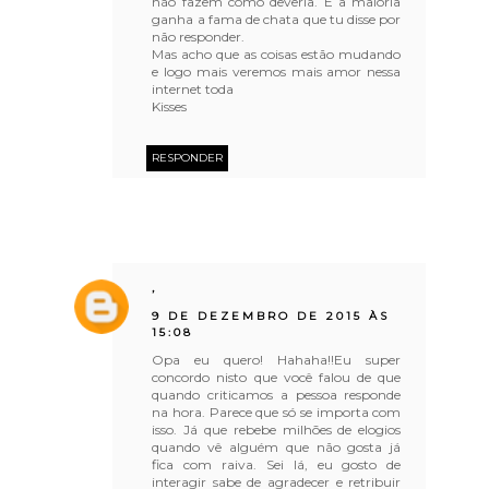
não fazem como deveria. E a maioria
ganha a fama de chata que tu disse por
não responder.
Mas acho que as coisas estão mudando
e logo mais veremos mais amor nessa
internet toda
Kisses
RESPONDER
,
9 DE DEZEMBRO DE 2015 ÀS
15:08
Opa eu quero! Hahaha!!Eu super
concordo nisto que você falou de que
quando criticamos a pessoa responde
na hora. Parece que só se importa com
isso. Já que rebebe milhões de elogios
quando vê alguém que não gosta já
fica com raiva. Sei lá, eu gosto de
interagir sabe de agradecer e retribuir