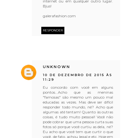
internet ou em qualquer outro lugar.
Bjus!
galerafashion.com
RESPONDER
UNKNOWN
10 DE DEZEMBRO DE 2015 ÀS
11:29
Eu concordo com você em alguns
pontos...Acho que as meninas
"famosas" são mesmo um pouco mal
educadas as vezes. Mas deve ser difícil
responder todo mundo, né? Acho que
algumas até tentam! Quanto às outras
coisas, é tudo muito pessoal! Você não
pode cobrar que uma pessoa curta suas
fotos só porque você curtiu as dela, né?
Eu acho que você tem que curtir o que
você, de fato, achou legal e etc. Hoje em