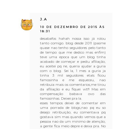
J.A
10 DE DEZEMBRO DE 2015 ÀS
18:31
desabafos hahah nossa isso já rolou
tanto comigo. blog desde 2011 (pasme
quase nao tenho seguidores pelo tanto
de tempo que me dedico mas enfim)
teve uma epoca que um blog tinha
acabado de começar e pediu afiliação,
eu aceitei pq ne, queria ajudar a guria
com o blog. Sei la, 1 mes a guria ja
tinha 3 mil seguidores etals ficou
famosinha e me esqueceu, nao
retribuia mais os comentarios,me tirou
da afiliação e eu fiquei wtf! Mas em
compensação babava ovo das
famosinhas. Deixei pra la.
esses tempos deixei de comentar em
uma porrada de blogs,nao pq eu so
desejo retribuição, eu comentava pq
gostava sim mas quando vemos que a
pessoa nao da um minimo de atenção,
a gente fica meio depre e deixa pra. No