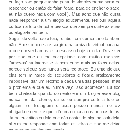
eu faço isso porque tenho pena de simplesmente parar de
responder ou então de falar: ‘cara, para de encher o saco,
eu não quero nada com você’). Mas acho que não custa
nada responder a um elogio educamente, retribuir aquela
curtida na foto da outra pessoa que sempre curte as suas
ou elogiá-la também.
Seguir de volta não é feio, retribuir um comentário também
não. E disso pode até surgir uma amizade virtual bacana,
o que convenhamos está escasso hoje em dia. Deve ser
por isso que eu me decepcionei com muitas meninas
‘famosas’ na internet e já nem curto mais as fotos delas,
porque sei que isso nunca será recíproco. Eu entendo que
elas tem milhares de seguidores e ficaria praticamente
impossível dar um retorno a cada uma das pessoas, mas
o problema é que eu nunca vejo isso acontecer. Eu fico
bem chateada quando comento em um blog e esse blog
nunca me dá retorno, ou se eu sempre curto a foto de
alguém no Instagram e essa pessoa nunca me diz
obrigada e nem se quer dá uma olhada nas minhas fotos.
Já se eu critico ou falo que não gostei de algo no look dela,
aí sim me responde com todas as letras e isso me deixa
extremamente decepcionada.