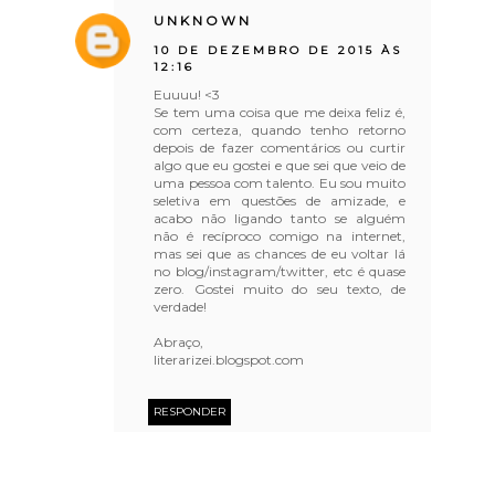
UNKNOWN
10 DE DEZEMBRO DE 2015 ÀS
12:16
Euuuu! <3
Se tem uma coisa que me deixa feliz é,
com certeza, quando tenho retorno
depois de fazer comentários ou curtir
algo que eu gostei e que sei que veio de
uma pessoa com talento. Eu sou muito
seletiva em questões de amizade, e
acabo não ligando tanto se alguém
não é recíproco comigo na internet,
mas sei que as chances de eu voltar lá
no blog/instagram/twitter, etc é quase
zero. Gostei muito do seu texto, de
verdade!
Abraço,
literarizei.blogspot.com
RESPONDER