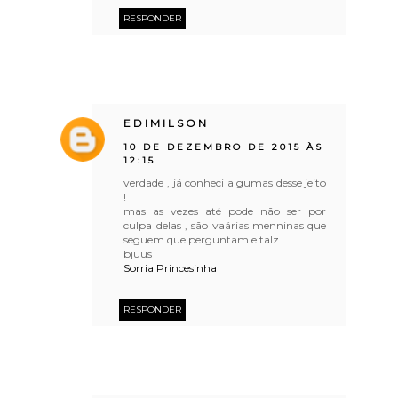
RESPONDER
EDIMILSON
10 DE DEZEMBRO DE 2015 ÀS
12:15
verdade , já conheci algumas desse jeito
!
mas as vezes até pode não ser por
culpa delas , são vaárias menninas que
seguem que perguntam e talz
bjuus
Sorria Princesinha
RESPONDER