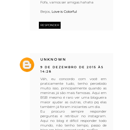
Fofa, vamos ser amigas hahaha
Beijos,
Love is Colorful
RESPONDER
UNKNOWN
9 DE DEZEMBRO DE 2015 ÀS
14:28
Váh, eu concordo com você em
praticamente tudo, tenho percebido
muito isso, principalmente quando as
meninas já são mais famosas. Aqui em
BSB mesmo é raro ver uma blogueira
maior ajudar as outras, chato pq elas
também já foram iniciantes um dia.
Eu procuro sempre responder
perguntas e retribuir no instagram.
Aqui no blog é difícil responder todo
mundo, não tenho tempo, passo de
blog em blog comentando, prefiro.