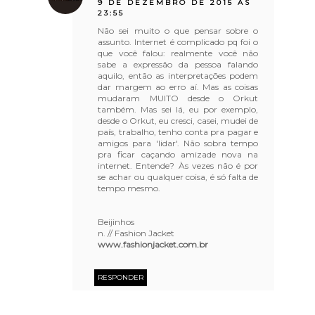
9 DE DEZEMBRO DE 2015 ÀS
23:55
Não sei muito o que pensar sobre o
assunto. Internet é complicado pq foi o
que você falou: realmente você não
sabe a expressão da pessoa falando
aquilo, então as interpretações podem
dar margem ao erro aí. Mas as coisas
mudaram MUITO desde o Orkut
também. Mas sei lá, eu por exemplo,
desde o Orkut, eu cresci, casei, mudei de
país, trabalho, tenho conta pra pagar e
amigos para 'lidar'. Não sobra tempo
pra ficar caçando amizade nova na
internet. Entende? Às vezes não é por
se achar ou qualquer coisa, é só falta de
tempo mesmo.
Beijinhos
n. // Fashion Jacket
www.fashionjacket.com.br
RESPONDER