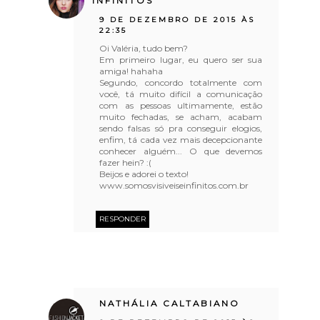
INFINITOS
9 DE DEZEMBRO DE 2015 ÀS
22:35
Oi Valéria, tudo bem?
Em primeiro lugar, eu quero ser sua
amiga! hahaha
Segundo, concordo totalmente com
você, tá muito difícil a comunicação
com as pessoas ultimamente, estão
muito fechadas, se acham, acabam
sendo falsas só pra conseguir elogios,
enfim, tá cada vez mais decepcionante
conhecer alguém... O que devemos
fazer hein? :(
Beijos e adorei o texto!
www.somosvisiveiseinfinitos.com.br
RESPONDER
NATHÁLIA CALTABIANO