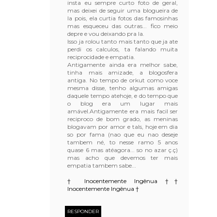
insta eu sempre curto foto de geral,
mas deixei de seguir uma blogueira de
la pois, ela curtia fotos das famosinhas
mas esqueceu das outras... fico meio
depre e vou deixando pra la.
Isso ja rolou tanto mais tanto que ja ate
perdi os calculos, ta falando muita
reciprocidade e empatia.
Antigamente ainda era melhor sabe,
tinha mais amizade, a blogosfera
antiga. No tempo de orkut como voce
mesma disse, tenho algumas amigas
daquele tempo atehoje, e do tempo que
o blog era um lugar mais
amável.Antigamente era mais facil ser
reciproco de bom grado, as meninas
blogavam por amor e tals, hoje em dia
so por fama (nao que eu nao deseje
tambem né, to nesse ramo 5 anos
quase 6 mas atéagora... so no azar ç.ç)
mas acho que devemos ter mais
empatia tambem sabe...
† Inocentemente Ingênua †
†
Inocentemente Ingênua †
RESPONDER