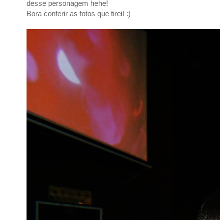
desse personagem hehe!
Bora conferir as fotos que tirei! :)