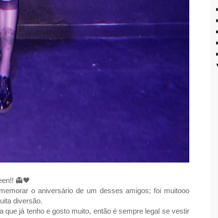
een!!
👻🖤
emorar o aniversário de um desses amigos; foi muitooo
uita diversão.
 que já tenho e gosto muito, então é sempre legal se vestir