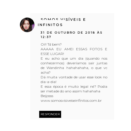
SOMOS VISÍVEIS E
INFINITOS
31 DE OUTUBRO DE 2018 ÀS
12:37
Oi!! Td bem?
AAAAA EU AMEI ESSAS FOTOS E
ESSE LUGAR!
E eu acho que um dia (quando nos
conhecermos) deveríamos sair juntas
de Wandinha hahahahaha, o que vc
acha?
Dá muita vontade de usar esse look no
dia-a-dia!
E essa época é muito legal né? Podia
ser metade do ano assim hahahaha
Beijosss
www.somosvisiveiseinfinitos.com.br
RESPONDER