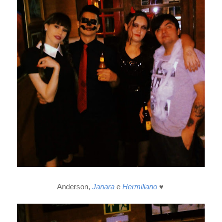
Anderson,
Janara
e
Hermiliano
♥