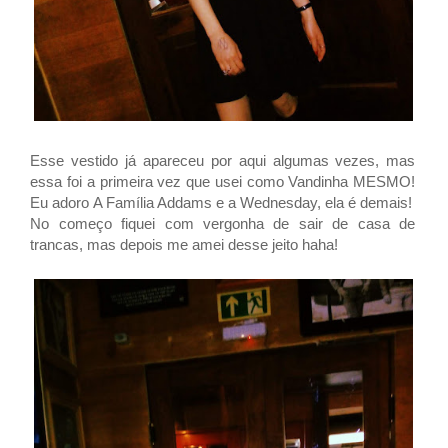
Esse vestido já apareceu por aqui algumas vezes, mas
essa foi a primeira vez que usei como Vandinha MESMO!
Eu adoro A Família Addams e a Wednesday, ela é demais!
No começo fiquei com vergonha de sair de casa de
trancas, mas depois me amei desse jeito haha!