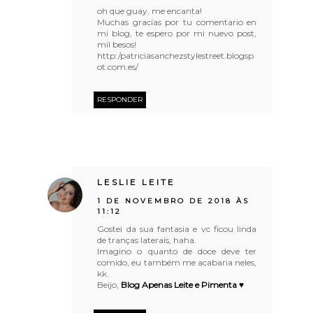
oh que guay, me encanta!
Muchas gracias por tu comentario en
mi blog, te espero por mi nuevo post,
mil besos!
http:/patriciasanchezstylestreet.blogsp
ot.com.es/
RESPONDER
LESLIE LEITE
1 DE NOVEMBRO DE 2018 ÀS
11:12
Gostei da sua fantasia e vc ficou linda
de tranças laterais, haha.
Imagino o quanto de doce deve ter
comido, eu também me acabaria neles,
kk.
Beijo,
Blog Apenas Leite e Pimenta ♥