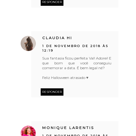
RESPONDER
CLAUDIA HI
1 DE NOVEMBRO DE 2018 ÀS
12:19
Sua fantasia ficou perfeita Val! Adorei! E
que bom que você conseguiu
comemorar a data. É bem legal né?
Feliz Halloween atrasado ♥
RESPONDER
MONIQUE LARENTIS
1 DE NOVEMBRO DE 2018 ÀS