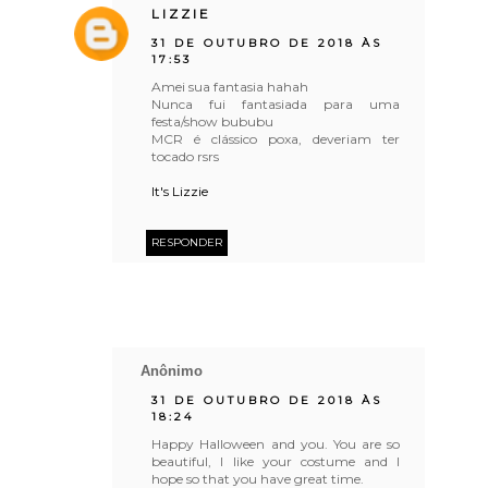
LIZZIE
31 DE OUTUBRO DE 2018 ÀS
17:53
Amei sua fantasia hahah
Nunca fui fantasiada para uma
festa/show bububu
MCR é clássico poxa, deveriam ter
tocado rsrs
It's Lizzie
RESPONDER
Anônimo
31 DE OUTUBRO DE 2018 ÀS
18:24
Happy Halloween and you. You are so
beautiful, I like your costume and I
hope so that you have great time.