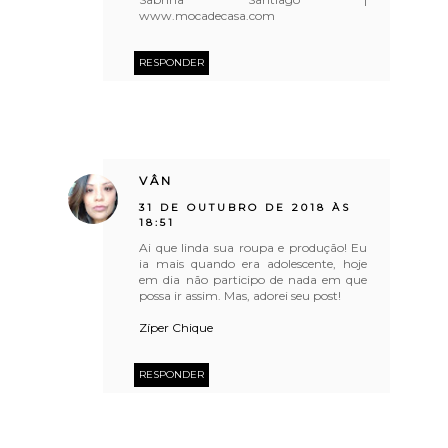
www.mocadecasa.com
RESPONDER
VÂN
31 DE OUTUBRO DE 2018 ÀS
18:51
Ai que linda sua roupa e produção! Eu
ia mais quando era adolescente, hoje
em dia não participo de nada em que
possa ir assim. Mas, adorei seu post!
Zíper Chique
RESPONDER