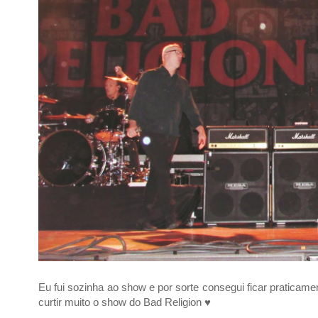
Eu fui sozinha ao show e por sorte consegui ficar praticam
curtir muito o show do Bad Religion ♥