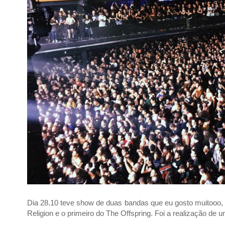
Dia 28.10 teve show de duas bandas que eu gosto muitooo, 
Religion e o primeiro do
The Offspring. Foi a realização de 