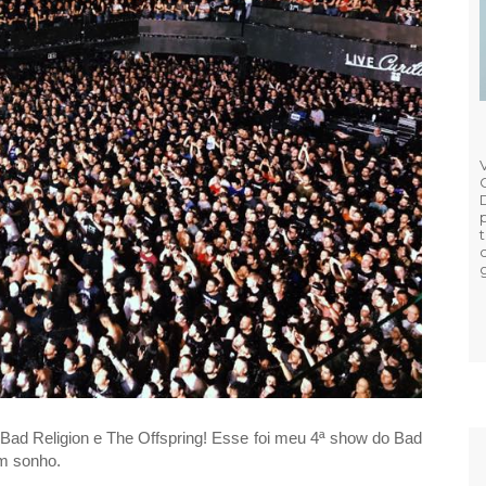
Bad Religion e The Offspring! Esse foi meu 4ª show do Bad
um sonho.