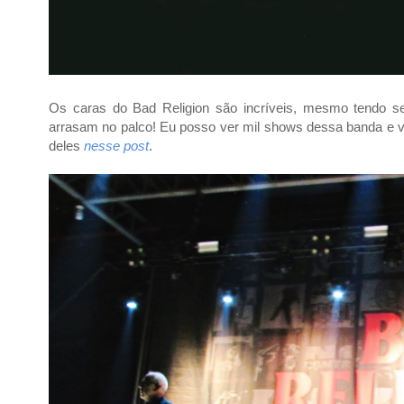
Os caras do Bad Religion são incríveis, mesmo tendo s
arrasam no palco! Eu posso ver mil shows dessa banda e 
deles
nesse post
.