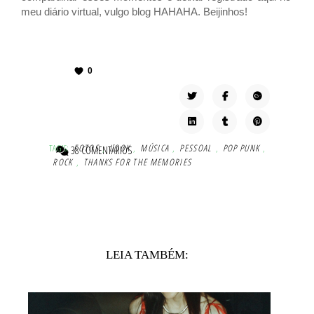
meu diário virtual, vulgo blog HAHAHA. Beijinhos!
0
TAG'S:
FOTOS
,
LOOK
,
MÚSICA
,
PESSOAL
,
POP PUNK
,
38 COMENTÁRIOS
ROCK
,
THANKS FOR THE MEMORIES
LEIA TAMBÉM: