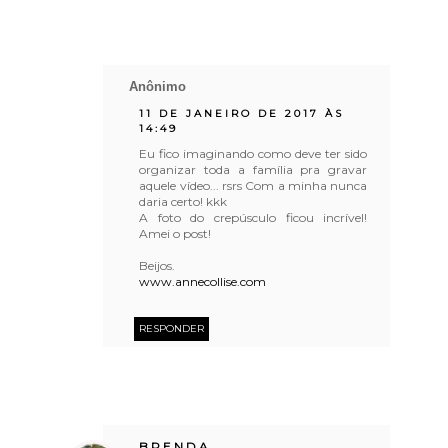
Anônimo
11 DE JANEIRO DE 2017 ÀS
14:49
Eu fico imaginando como deve ter sido
organizar toda a família pra gravar
aquele vídeo... rsrs Com a minha nunca
daria certo! kkk
A foto do crepúsculo ficou incrível!
Amei o post!
Beijos.
www.annecollise.com
RESPONDER
BRENDA