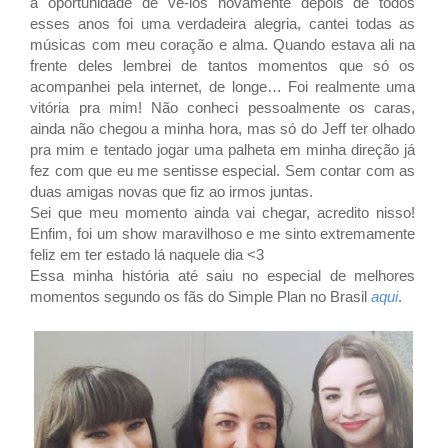
a oportunidade de vê-los novamente depois de todos
esses anos
foi uma verdadeira alegria, cantei todas as
músicas com meu coração e alma. Quando estava ali na
frente deles lembrei de tantos momentos que só os
acompanhei pela internet, de longe… Foi realmente uma
vitória pra mim! Não conheci pessoalmente os caras,
ainda não chegou a minha hora, mas só do Jeff ter olhado
pra mim e tentado jogar uma palheta em minha direção já
fez com que eu me sentisse especial. Sem contar com as
duas amigas novas que fiz ao irmos juntas.
Sei que meu momento ainda vai chegar, acredito nisso!
Enfim, foi um show maravilhoso e me sinto extremamente
feliz em ter estado lá naquele dia <3
Essa minha história até saiu no especial de melhores
momentos segundo os fãs do Simple Plan no Brasil
aqui
.