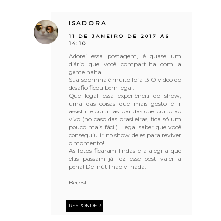
ISADORA
11 DE JANEIRO DE 2017 ÀS
14:10
Adorei essa postagem, é quase um
diário que você compartilha com a
gente haha
Sua sobrinha é muito fofa :3 O vídeo do
desafio ficou bem legal.
Que legal essa experiência do show,
uma das coisas que mais gosto é ir
assistir e curtir as bandas que curto ao
vivo (no caso das brasileiras, fica só um
pouco mais fácil). Legal saber que você
conseguiu ir no show deles para reviver
o momento!
As fotos ficaram lindas e a alegria que
elas passam já fez esse post valer a
pena! De inútil não vi nada.
Beijos!
RESPONDER