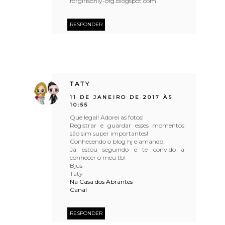
forgirlsonly-ofg.blogspot.com
RESPONDER
TATY
11 DE JANEIRO DE 2017 ÀS
10:55
Que legal! Adorei as fotos!
Registrar e guardar esses momentos
são sim super importantes!
Conhecendo o blog hj e amando!
Já estou seguindo e te convido a
conhecer o meu tb!
Bjus
Taty
Na Casa dos Abrantes
Canal
RESPONDER