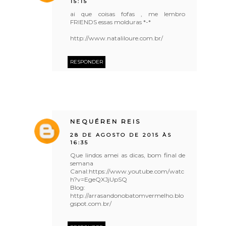
15:15
ai que coisas fofas , me lembro
FRIENDS essas molduras *-*
http://www.nataliloure.com.br/
RESPONDER
NEQUÉREN REIS
28 DE AGOSTO DE 2015 ÀS
16:35
Que lindos amei as dicas, bom final de
semana
Canal:https://www.youtube.com/watc
h?v=EgeQXJjUpSQ
Blog:
http://arrasandonobatomvermelho.blo
gspot.com.br/