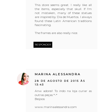
This store seems great. I really like all
the items, especially that skull. If I'm
not mistaken, many of these statues
are inspired by Día de Muertos. I always
found these Latin American traditions
fascinating.
The frames are also really nice.
RESPONDER
MARINA ALESSANDRA
28 DE AGOSTO DE 2015 ÀS
13:43
Anw adorei! To indo na loja curiar as
outras peças *-*
Beijoos
www.marinaalessandra.com