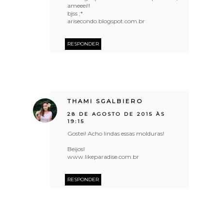
ameeei!!
bjss ;*
arisecondo.blogspot.com.br
RESPONDER
THAMI SGALBIERO
28 DE AGOSTO DE 2015 ÀS
19:15
Gostei! Acho lindas essas molduras!
Beijos!
www.likeparadise.com.br
RESPONDER