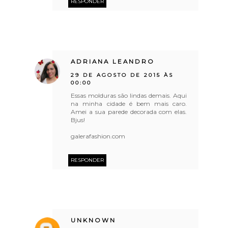
RESPONDER
ADRIANA LEANDRO
29 DE AGOSTO DE 2015 ÀS
00:00
Essas molduras são lindas demais. Aqui
na minha cidade é bem mais caro.
Amei a sua parede decorada com elas.
Bjus!
galerafashion.com
RESPONDER
UNKNOWN