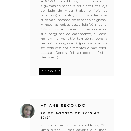
ADORO molduras, eu comprei
algumas de madeira crua em uma loja
do lado do meu trabalho (loja de
madeiras) e pintei, eram similares as
suas Váh, mesmo essas sendo de gesso..
Ameeei as coisas dessa loja Váh, achei
fofo o porta incenso.. E respondendo
sua pergunta do casamento, eu casei
no civil e no sitio também, teve a
cerimônia religiosa lá (por isso era pra
ser dois vestidos diferentes e não rolou
kkkkk) Depois foi almoço e festa..
Beijokas! :)
RESPONDER
ARIANE SECONDO
28 DE AGOSTO DE 2015 ÀS
17:51
acho um amor essas molduras, fica
uma graça! E essa caveira que linda,