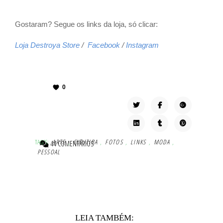
Gostaram? Segue os links da loja, só clicar:
Loja Destroya Store
/
Facebook
/
Instagram
0
TAG'S:
ARTE
,
CURITIBA
,
FOTOS
,
LINKS
,
MODA
,
44 COMENTÁRIOS
PESSOAL
LEIA TAMBÉM: