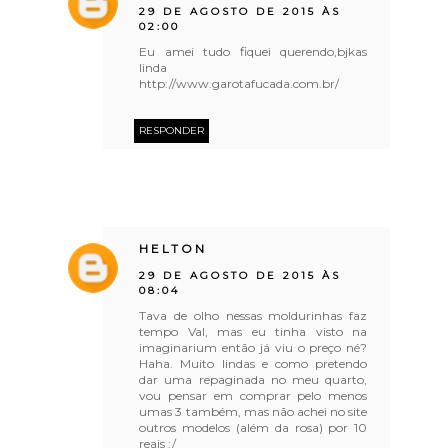
29 DE AGOSTO DE 2015 ÀS
02:00
Eu amei tudo fiquei querendo,bjkas
linda
http://www.garotafucada.com.br/
RESPONDER
HELTON
29 DE AGOSTO DE 2015 ÀS
08:04
Tava de olho nessas moldurinhas faz
tempo Val, mas eu tinha visto na
imaginarium então já viu o preço né?
Haha. Muito lindas e como pretendo
dar uma repaginada no meu quarto,
vou pensar em comprar pelo menos
umas 3 também, mas não achei no site
outros modelos (além da rosa) por 10
reais :/