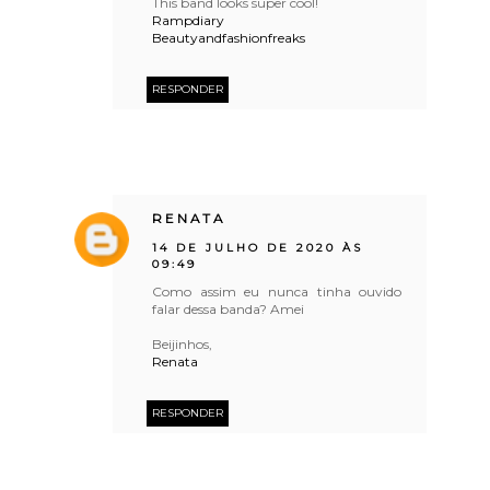
This band looks super cool!
Rampdiary
Beautyandfashionfreaks
RESPONDER
RENATA
14 DE JULHO DE 2020 ÀS
09:49
Como assim eu nunca tinha ouvido
falar dessa banda? Amei
Beijinhos,
Renata
RESPONDER