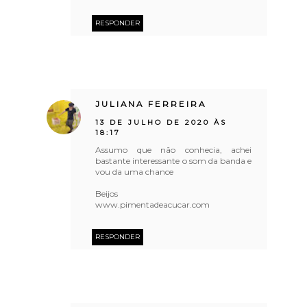
RESPONDER
JULIANA FERREIRA
13 DE JULHO DE 2020 ÀS
18:17
Assumo que não conhecia, achei
bastante interessante o som da banda e
vou da uma chance
Beijos
www.pimentadeacucar.com
RESPONDER