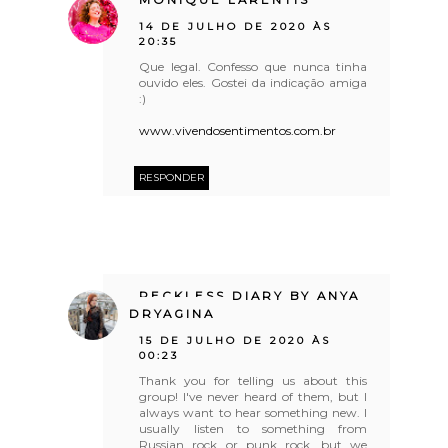
14 DE JULHO DE 2020 ÀS
20:35
Que legal. Confesso que nunca tinha
ouvido eles. Gostei da indicação amiga
:)
www.vivendosentimentos.com.br
RESPONDER
RECKLESS DIARY BY ANYA
DRYAGINA
15 DE JULHO DE 2020 ÀS
00:23
Thank you for telling us about this
group! I've never heard of them, but I
always want to hear something new. I
usually listen to something from
Russian rock or punk rock, but we