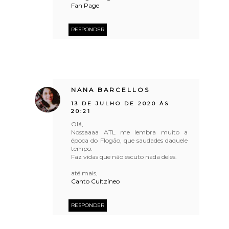
Fan Page
RESPONDER
NANA BARCELLOS
13 DE JULHO DE 2020 ÀS
20:21
Olá,
Nossaaaa ATL me lembra muito a
época do Flogão, que saudades daquele
tempo.
Faz vidas que não escuto nada deles.
até mais,
Canto Cultzíneo
RESPONDER