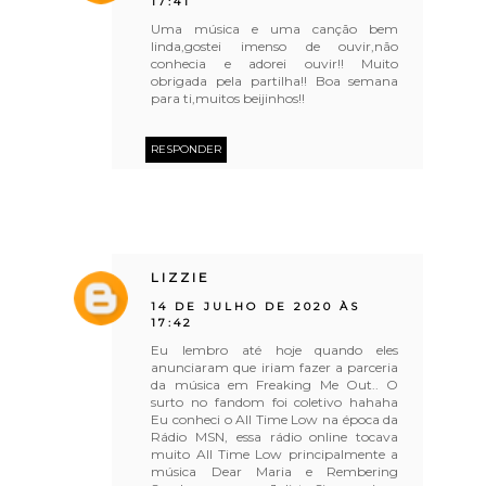
17:41
Uma música e uma canção bem
linda,gostei imenso de ouvir,não
conhecia e adorei ouvir!! Muito
obrigada pela partilha!! Boa semana
para ti,muitos beijinhos!!
RESPONDER
LIZZIE
14 DE JULHO DE 2020 ÀS
17:42
Eu lembro até hoje quando eles
anunciaram que iriam fazer a parceria
da música em Freaking Me Out.. O
surto no fandom foi coletivo hahaha
Eu conheci o All Time Low na época da
Rádio MSN, essa rádio online tocava
muito All Time Low principalmente a
música Dear Maria e Rembering