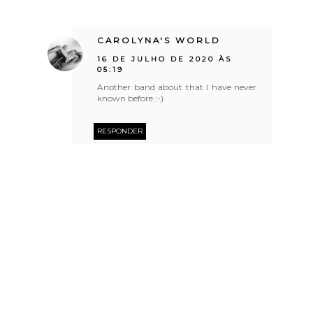
CAROLYNA'S WORLD
16 DE JULHO DE 2020 ÀS
05:19
Another band about that I have never
known before :-)
RESPONDER