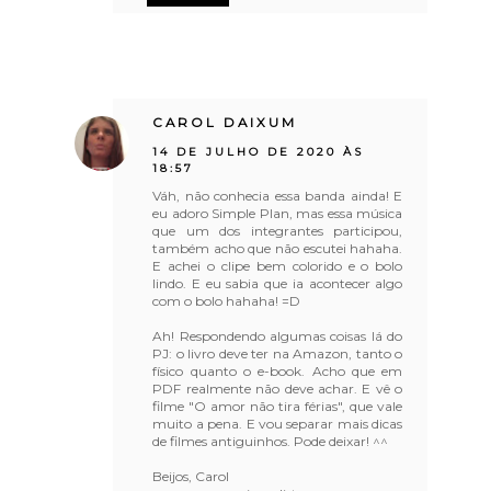
CAROL DAIXUM
14 DE JULHO DE 2020 ÀS
18:57
Váh, não conhecia essa banda ainda! E
eu adoro Simple Plan, mas essa música
que um dos integrantes participou,
também acho que não escutei hahaha.
E achei o clipe bem colorido e o bolo
lindo. E eu sabia que ia acontecer algo
com o bolo hahaha! =D
Ah! Respondendo algumas coisas lá do
PJ: o livro deve ter na Amazon, tanto o
físico quanto o e-book. Acho que em
PDF realmente não deve achar. E vê o
filme "O amor não tira férias", que vale
muito a pena. E vou separar mais dicas
de filmes antiguinhos. Pode deixar! ^^
Beijos, Carol