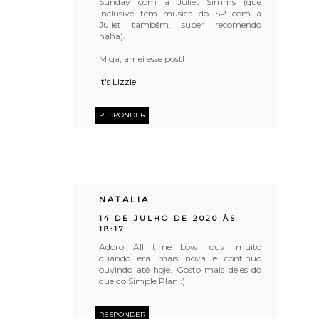
Sunday com a Juliet Simms (que
inclusive tem música do SP com a
Juliet também, super recomendo
haha).
Miga, amei esse post!
It's Lizzie
RESPONDER
NATALIA
14 DE JULHO DE 2020 ÀS
18:17
Adoro All time Low, ouvi muito
quando era mais nova e continuo
ouvindo até hoje. Gosto mais deles do
que do Simple Plan :)
RESPONDER