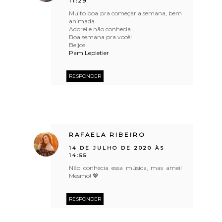
11:29
Muito boa pra começar a semana, bem
animada.
Adorei e não conhecia.
Boa semana pra você!
Beijos!
Pam Lepletier
RESPONDER
RAFAELA RIBEIRO
14 DE JULHO DE 2020 ÀS
14:55
Não conhecia essa música, mas amei!
Mesmo! 💖
RESPONDER