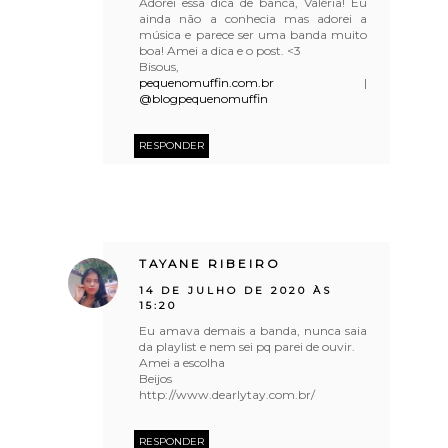
Adorei essa dica de banca, Valéria! Eu
ainda não a conhecia mas adorei a
música e parece ser uma banda muito
boa! Amei a dica e o post. <3
Bisous,
pequenomuffin.com.br
|
@blogpequenomuffin
RESPONDER
TAYANE RIBEIRO
14 DE JULHO DE 2020 ÀS
15:20
Eu amava demais a banda, nunca saia
da playlist e nem sei pq parei de ouvir.
Amei a escolha
Beijos
http://www.dearlytay.com.br/
RESPONDER