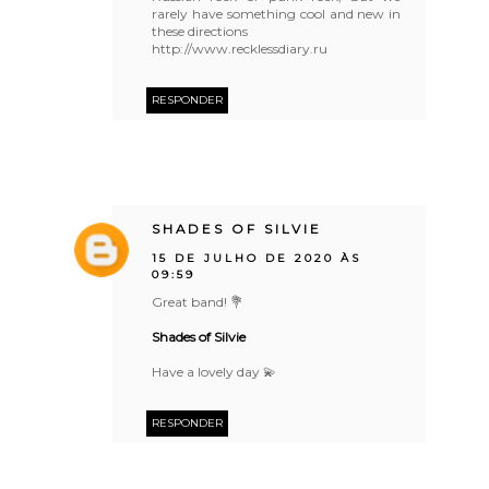
rarely have something cool and new in
these directions
http://www.recklessdiary.ru
RESPONDER
SHADES OF SILVIE
15 DE JULHO DE 2020 ÀS
09:59
Great band! 💐
Shades of Silvie
Have a lovely day 💫
RESPONDER