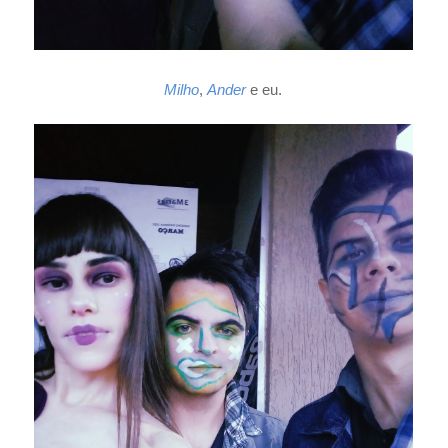
Milho
,
Ander
e eu.