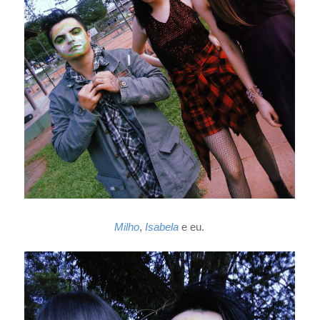
Milho
,
Isabela
e eu.