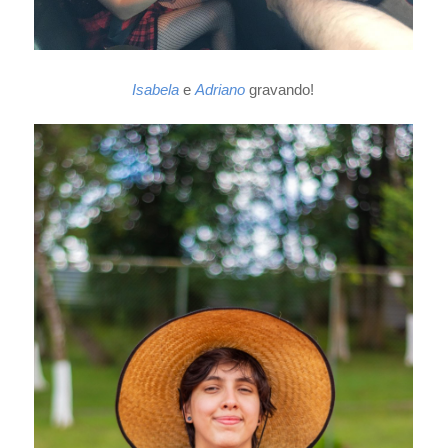
Isabela
e
Adriano
gravando!