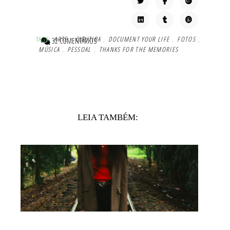
TAG'S:
ARTE
,
CURITIBA
,
DOCUMENT YOUR LIFE
,
FOTOS
,
32 COMENTÁRIOS
MÚSICA
,
PESSOAL
,
THANKS FOR THE MEMORIES
LEIA TAMBÉM: