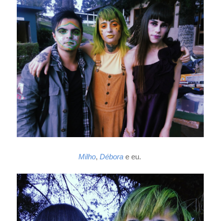
Milho
,
Débora
e eu.