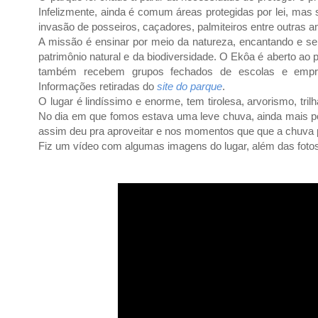
Infelizmente, ainda é comum áreas protegidas por lei, mas 
invasão de posseiros, caçadores, palmiteiros entre outras 
A missão é ensinar por meio da natureza, encantando e se
patrimônio natural e da biodiversidade. O Ekôa é aberto ao 
também recebem grupos fechados de escolas e empre
Informações retiradas do
site do parque
.
O lugar é lindíssimo e enorme, tem tirolesa, arvorismo, tri
No dia em que fomos estava uma leve chuva, ainda mais 
assim deu pra aproveitar e nos momentos que que a chuva p
Fiz um vídeo com algumas imagens do lugar, além das fotos