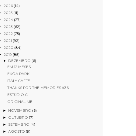
2026
(14)
►
2025
(11)
►
2024
(27)
►
2023
(62)
►
2022
(75)
►
2021
(92)
►
2020
(84)
►
2019
(85)
▼
DEZEMBRO
(6)
▼
EM 12 MESES...
EKÔA PARK
ITALY CAFFÈ
THANKS FOR THE MEMORIES #36
ESTÚDIO C
ORIGINAL ME
NOVEMBRO
(6)
►
OUTUBRO
(7)
►
SETEMBRO
(4)
►
AGOSTO
(9)
►