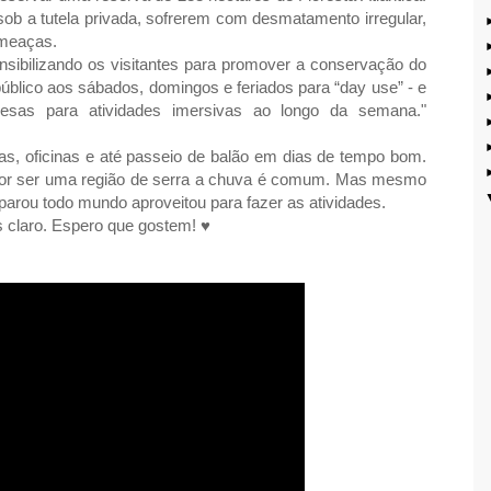
sob a tutela privada, sofrerem com desmatamento irregular,
ameaças.
nsibilizando os visitantes para promover a conservação do
público aos sábados, domingos e feriados para “day use” - e
sas para atividades imersivas ao longo da semana."
lhas, oficinas e até passeio de balão em dias de tempo bom.
por ser uma região de serra a chuva é comum. Mas mesmo
arou todo mundo aproveitou para fazer as atividades.
 claro. Espero que gostem! ♥