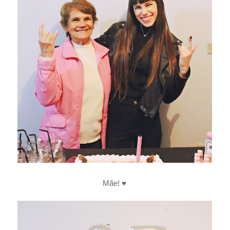
Mãe! ♥