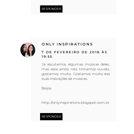
RESPONDER
ONLY INSPIRATIONS
7 DE FEVEREIRO DE 2018 ÀS
19:55
Já escutamos algumas músicas deles,
mas essa ainda não tínhamos ouvido,
gostamos muito. Gostamos muito das
suas indicações de músicas.
Beijos
http://onlyinspirations.blogspot.com.br
RESPONDER