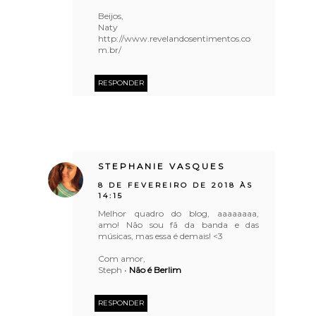
Beijos,
Naty
http://www.revelandosentimentos.co
m.br/
RESPONDER
STEPHANIE VASQUES
8 DE FEVEREIRO DE 2018 ÀS
14:15
Melhor quadro do blog, aaaaaaaa,
amo! Não sou fã da banda e das
músicas, mas essa é demais! <3
Com amor,
Steph •
Não é Berlim
RESPONDER