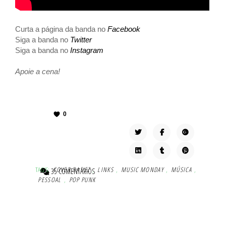
Curta a página da banda no
Facebook
Siga a banda no
Twitter
Siga a banda no
Instagram
Apoie a cena!
0
TAG'S:
COVER DA VEZ
,
LINKS
,
MUSIC MONDAY
,
MÚSICA
,
35 COMENTÁRIOS
PESSOAL
,
POP PUNK