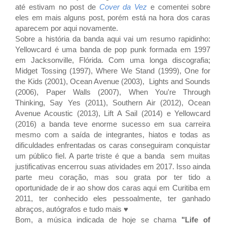
até estivam no post de
Cover da Vez
e comentei sobre
eles em mais alguns post, porém está na hora dos caras
aparecem por aqui novamente.
Sobre a história da banda aqui vai um resumo rapidinho:
Yellowcard é uma banda de pop punk formada em 1997
em Jacksonville, Flórida. Com uma longa discografia;
Midget Tossing (1997),
Where We Stand (1999),
One for
the Kids (2001),
Ocean Avenue (2003),
Lights and Sounds
(2006),
Paper Walls (2007),
When You're Through
Thinking, Say Yes (2011),
Southern Air (2012),
Ocean
Avenue Acoustic (2013),
Lift A Sail (2014) e
Yellowcard
(2016) a banda teve enorme sucesso em sua carreira
mesmo com a saída de integrantes, hiatos e todas as
dificuldades enfrentadas os caras conseguiram conquistar
um público fiel. A parte triste é que a banda
sem muitas
justificativas
encerrou suas atividades em 2017. Isso ainda
parte meu coração, mas sou grata por ter tido a
oportunidade de ir ao show dos caras aqui em Curitiba em
2011, ter conhecido eles pessoalmente, ter ganhado
abraços, autógrafos e tudo mais ♥
Bom, a música indicada de hoje se chama
"Life of