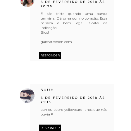
8 DE FEVEREIRO DE 2018 ÀS
20:25
É tão triste quando uma banda
termina. Dá uma dor no coração. Essa
música é bem legal. Gostei da
indicação.
Bjus!
galerafashion.com
RESPONDER
SUUH
8 DE FEVEREIRO DE 2018 ÀS
21:15
aah eu adoro yellowcard! anos que não
ouvia ♥
RESPONDER