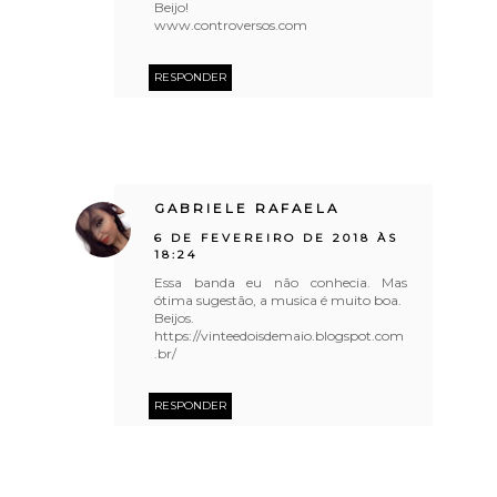
Beijo!
www.controversos.com
RESPONDER
GABRIELE RAFAELA
6 DE FEVEREIRO DE 2018 ÀS
18:24
Essa banda eu não conhecia. Mas
ótima sugestão, a musica é muito boa.
Beijos.
https://vinteedoisdemaio.blogspot.com
.br/
RESPONDER