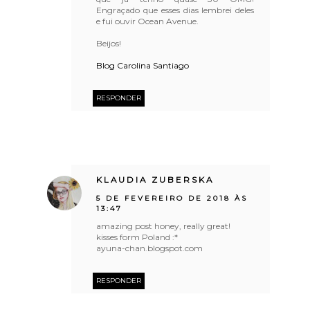
Engraçado que esses dias lembrei deles
e fui ouvir Ocean Avenue.
Beijos!
Blog Carolina Santiago
RESPONDER
KLAUDIA ZUBERSKA
5 DE FEVEREIRO DE 2018 ÀS
13:47
amazing post honey, really great!
kisses form Poland :*
ayuna-chan.blogspot.com
RESPONDER