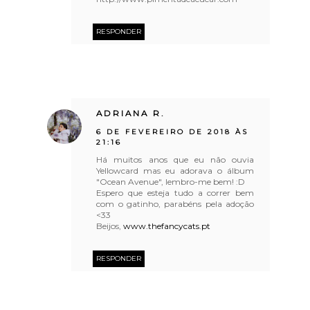
RESPONDER
ADRIANA R.
6 DE FEVEREIRO DE 2018 ÀS
21:16
Há muitos anos que eu não ouvia
Yellowcard mas eu adorava o álbum
"Ocean Avenue", lembro-me bem! :D
Espero que esteja tudo a correr bem
com o gatinho, parabéns pela adoção
<33
Beijos,
www.thefancycats.pt
RESPONDER