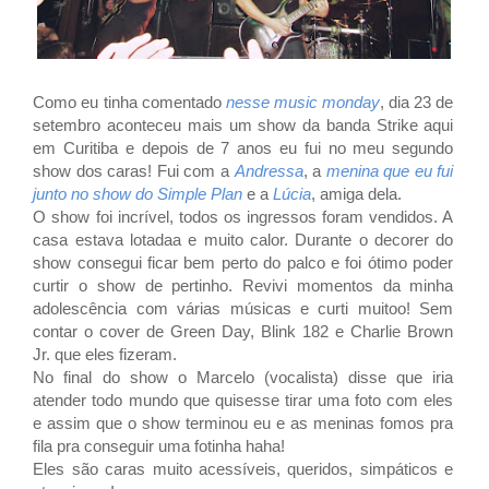
Como eu tinha comentado
nesse music monday
, dia 23 de
setembro aconteceu mais um show da banda Strike aqui
em Curitiba e depois de 7 anos eu fui no meu segundo
show dos caras! F
ui com a
Andressa
, a
menina que eu fui
junto no show do Simple Plan
e a
Lúcia
, amiga dela.
O show foi incrível, todos os ingressos foram vendidos. A
casa estava lotadaa e muito calor. Durante o decorer do
show consegui ficar bem perto do palco e foi ótimo poder
curtir o show de pertinho. Revivi momentos da minha
adolescência com várias músicas e curti muitoo! Sem
contar o cover de Green Day, Blink 182 e Charlie Brown
Jr. que eles fizeram.
No final do show o Marcelo (vocalista) disse que iria
atender todo mundo que quisesse tirar uma foto com eles
e assim que o show terminou eu e as meninas fomos pra
fila pra conseguir uma fotinha haha!
Eles são caras muito acessíveis, queridos, simpáticos e