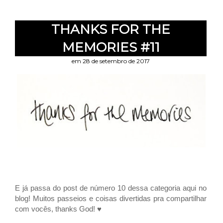
THANKS FOR THE
MEMORIES #11
em 28 de setembro de 2017
E já passa do post de número 10 dessa categoria aqui no
blog! Muitos passeios e coisas divertidas pra compartilhar
com vocês, thanks God! ♥