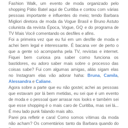
Fashion Walk, um evento de moda organizado pelo
shopping Pátio Batel aqui de Curitiba e contou com várias
pessoas importante e influentes do meio; tendo Barbara
Migliori diretora de moda da Vogue Brasil e Bruno Astuto
colunista da revista Época, Vogue, GQ e do programa de
TV Mais Você comentando os desfiles e afins.
Foi a primeira vez que eu fui em um desfile de moda e
achei bem legal e interessante. É bacana ver de perto o
que a gente só acompanha pela TV, revistas e internet.
Fiquei bem curiosa pra saber como funciona os
bastidores, eu adoro saber mais sobre o processo das
coisas sabe? Fui com algumas amigas, aliás sigam elas
no Instagram elas vão adorar haha:
Bruna
,
Camila
,
Alessandra
e
Caliane
.
Agora sobre a parte que eu não gostei; achei as pessoas
que estavam por lá bem metidas, eu sei que é um evento
de moda e o pessoal quer arrasar nos looks e também sei
que esse shopping é o mais caro de Curitiba, mas sei lá...
É meu lado punk falando mais alto.
Parei pra refletir e cara! Como somos vítimas da moda
não acham? Os comentários tanto da Barbara quando do