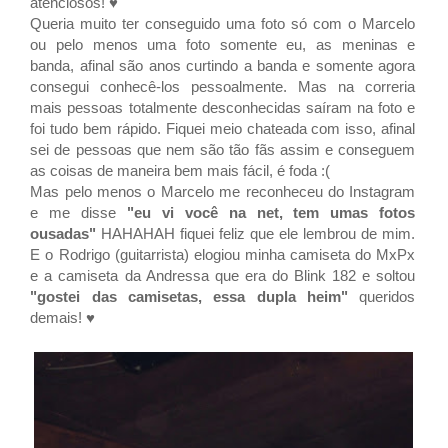
atenciosos! ♥
Queria muito ter conseguido uma foto só com o Marcelo
ou pelo menos uma foto somente eu, as meninas e
banda,
afinal são anos curtindo a banda e somente agora
consegui conhecê-los pessoalmente. Mas na correria
mais pessoas totalmente desconhecidas saíram na foto e
foi tudo bem rápido. Fiquei meio chateada com isso, afinal
sei de pessoas que nem são tão fãs assim e conseguem
as coisas de maneira bem mais fácil, é foda :(
Mas pelo menos o Marcelo me reconheceu do Instagram
e me disse
"eu vi você na net, tem umas fotos
ousadas"
HAHAHAH fiquei feliz que ele lembrou de mim.
E o Rodrigo (guitarrista) elogiou minha camiseta do MxPx
e a camiseta da Andressa que era do Blink 182 e soltou
"gostei das camisetas, essa dupla heim"
queridos
demais! ♥