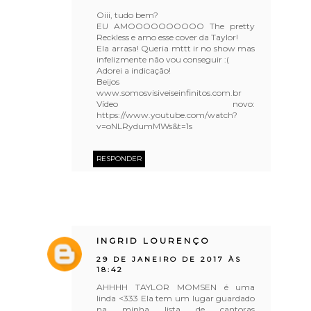
Oiii, tudo bem?
EU AMOOOOOOOOOO The pretty
Reckless e amo esse cover da Taylor!
Ela arrasa! Queria mttt ir no show mas
infelizmente não vou conseguir :(
Adorei a indicação!
Beijos
www.somosvisiveiseinfinitos.com.br
Vídeo novo:
https://www.youtube.com/watch?
v=oNLRydumMWs&t=1s
RESPONDER
INGRID LOURENÇO
29 DE JANEIRO DE 2017 ÀS
18:42
AHHHH TAYLOR MOMSEN é uma
linda <333 Ela tem um lugar guardado
na minha lista de cantoras