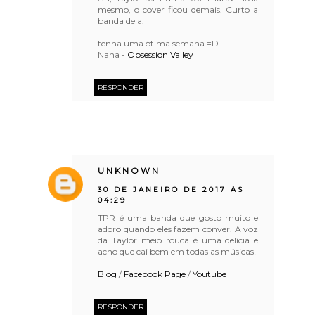
mesmo, o cover ficou demais. Curto a
banda dela.
tenha uma ótima semana =D
Nana -
Obsession Valley
RESPONDER
UNKNOWN
30 DE JANEIRO DE 2017 ÀS
04:29
TPR é uma banda que gosto muito e
adoro quando eles fazem conver. A voz
da Taylor meio rouca é uma delícia e
acho que cai bem em todas as músicas!
Blog
/
Facebook Page
/
Youtube
RESPONDER