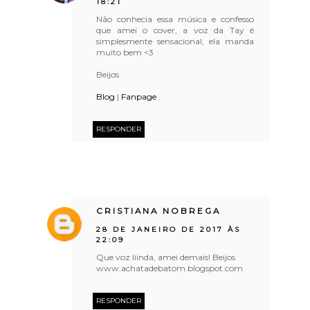
18:21
Não conhecia essa música e confesso
que amei o cover, a voz da Tay é
simplesmente sensacional, ela manda
muito bem <3
Beijos
Blog
|
Fanpage
RESPONDER
CRISTIANA NOBREGA
28 DE JANEIRO DE 2017 ÀS
22:09
Que voz liinda, amei demais! Beijos
www.achatadebatom.blogspot.com
RESPONDER