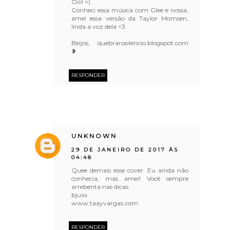
Oiii! =)
Conheci essa música com Glee e nossa,
amei essa versão da Taylor Momsen,
linda a voz dela <3
Beijos, quebrarosilencio.blogspot.com
❥
RESPONDER
UNKNOWN
29 DE JANEIRO DE 2017 ÀS
04:48
Quee demais esse cover. Eu ainda não
conhecia, mas amei! Você sempre
arrebenta nas dicas.
bjuxx
www.taayvargas.com
RESPONDER