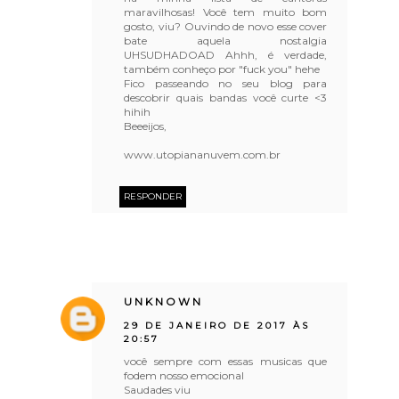
maravilhosas! Você tem muito bom
gosto, viu? Ouvindo de novo esse cover
bate aquela nostalgia
UHSUDHADOAD Ahhh, é verdade,
também conheço por "fuck you" hehe
Fico passeando no seu blog para
descobrir quais bandas você curte <3
hihih
Beeeijos,
www.utopiananuvem.com.br
RESPONDER
UNKNOWN
29 DE JANEIRO DE 2017 ÀS
20:57
você sempre com essas musicas que
fodem nosso emocional
Saudades viu