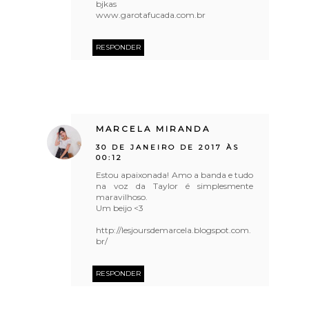
bjkas
www.garotafucada.com.br
RESPONDER
MARCELA MIRANDA
30 DE JANEIRO DE 2017 ÀS
00:12
Estou apaixonada! Amo a banda e tudo
na voz da Taylor é simplesmente
maravilhoso.
Um beijo <3
http://lesjoursdemarcela.blogspot.com.
br/
RESPONDER