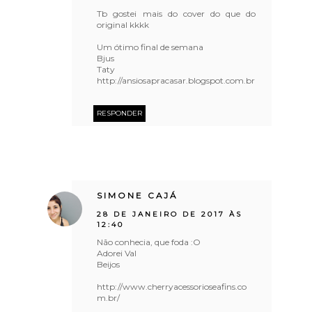
Tb gostei mais do cover do que do
original kkkk
Um ótimo final de semana
Bjus
Taty
http://ansiosapracasar.blogspot.com.br
RESPONDER
SIMONE CAJÁ
28 DE JANEIRO DE 2017 ÀS
12:40
Não conhecia, que foda :O
Adorei Val
Beijos
http://www.cherryacessorioseafins.co
m.br/