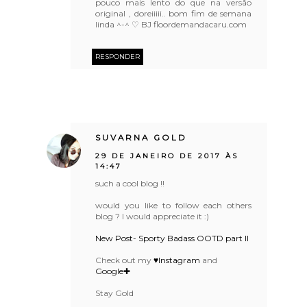
pouco mais lento do que na versão
original , doreiiiii.. bom fim de semana
linda ^-^ ♡ BJ floordemandacaru.com
RESPONDER
SUVARNA GOLD
29 DE JANEIRO DE 2017 ÀS
14:47
such a cool blog !!
would you like to follow each others
blog ? I would appreciate it :)
New Post- Sporty Badass OOTD part II
Check out my
♥Instagram
and
Google✚
Stay Gold