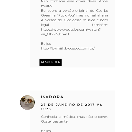
Não conhecia esse cover deles! Amei
muito!
Eu adoro a versão original do Cee Lo
Green (a "Fuck You" mesmo hahahaha
A versão do Glee dessa música é bem
legal também:
https://www.youtube.com/watch?
v=_OfX9Nj8h4U.
Beijos
http://bymiih.blogspot.com.br/
RESPONDER
ISADORA
27 DE JANEIRO DE 2017 ÀS
11:33
Conhecia a música, mas não o cover.
Gostei bastante!
Beijos!