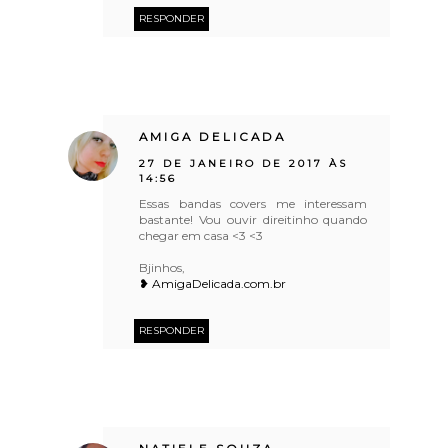
RESPONDER
AMIGA DELICADA
27 DE JANEIRO DE 2017 ÀS
14:56
Essas bandas covers me interessam
bastante! Vou ouvir direitinho quando
chegar em casa <3 <3
Bjinhos,
❥ AmigaDelicada.com.br
RESPONDER