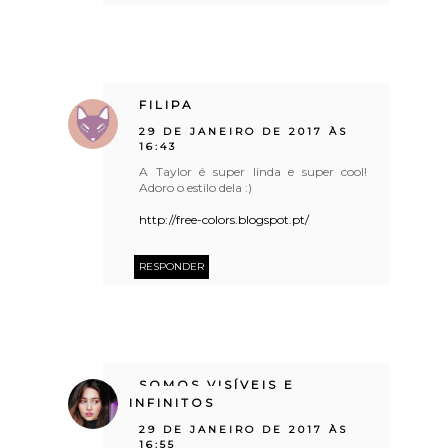
FILIPA
29 DE JANEIRO DE 2017 ÀS
16:43
A Taylor é super linda e super cool!
Adoro o estilo dela :)
http://free-colors.blogspot.pt/
RESPONDER
SOMOS VISÍVEIS E
INFINITOS
29 DE JANEIRO DE 2017 ÀS
16:55