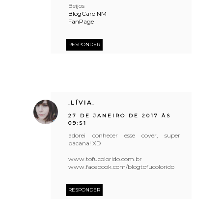
Beijos
BlogCarolNM
FanPage
RESPONDER
.LÍVIA.
27 DE JANEIRO DE 2017 ÀS
09:51
adorei conhecer esse cover, super
bacana! XD
www.tofucolorido.com.br
www.facebook.com/blogtofucolorido
RESPONDER