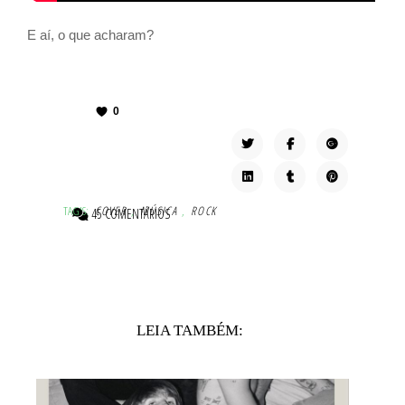
E aí, o que acharam?
0
TAG'S:
COVER
,
MÚSICA
,
ROCK
45 COMENTÁRIOS
LEIA TAMBÉM: