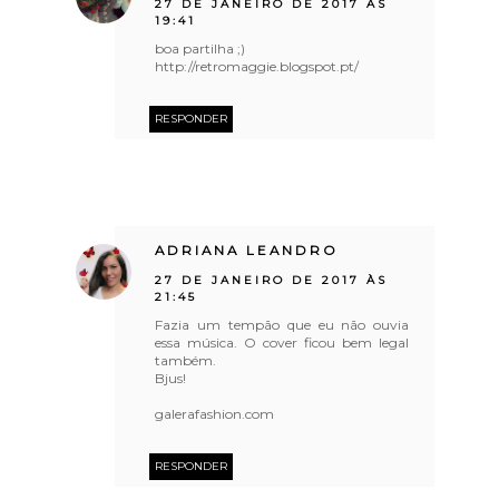
27 DE JANEIRO DE 2017 ÀS
19:41
boa partilha ;)
http://retromaggie.blogspot.pt/
RESPONDER
ADRIANA LEANDRO
27 DE JANEIRO DE 2017 ÀS
21:45
Fazia um tempão que eu não ouvia
essa música. O cover ficou bem legal
também.
Bjus!
galerafashion.com
RESPONDER