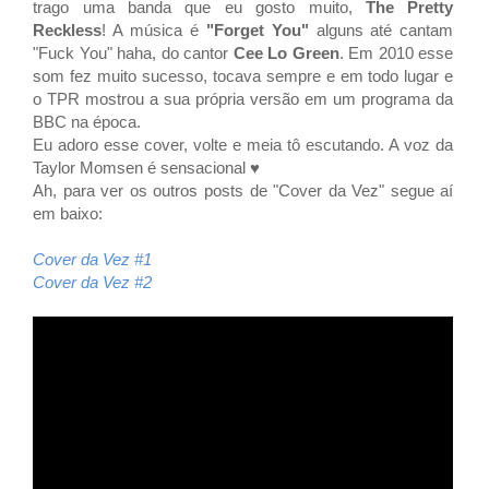
trago uma banda que eu gosto muito,
The Pretty
Reckless
! A música é
"Forget You"
alguns até cantam
"Fuck You" haha, do cantor
Cee Lo Green
. Em 2010 esse
som fez muito sucesso, tocava sempre e em todo lugar e
o TPR mostrou a sua própria versão em um programa d
a
BBC na época.
Eu adoro esse cover, volte e meia tô escutando. A voz da
Taylor Momsen é sensacional ♥
Ah, para ver os outros posts de "Cover da Vez" segue aí
em baixo:
Cover da Vez #1
Cover da Vez #2