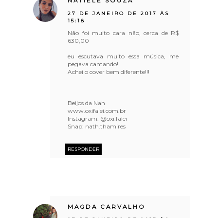
NATIELE SOUZA
27 DE JANEIRO DE 2017 ÀS
15:18
Não foi muito cara não, cerca de R$
630,00
eu escutava muito essa música, me
pegava cantando!
Achei o cover bem diferente!!!
Beijos da Nah
www.oxifalei.com.br
Instagram: @oxi.falei
Snap: nath.thamires
RESPONDER
MAGDA CARVALHO