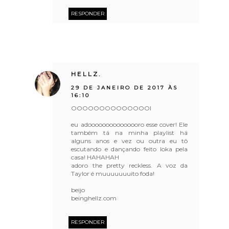
RESPONDER
HELLZ.
29 DE JANEIRO DE 2017 ÀS
16:10
OOOOOOOOOOOOOOI
eu adooooooooooooooro esse cover! Ele
também tá na minha playlist há
alguns anos e vez ou outra eu tô
escutando e dançando feito loka pela
casa! HAHAHAH
adoro the pretty reckless. A voz da
Taylor é muuuuuuuito foda!
beijo
beinghellz.com
RESPONDER