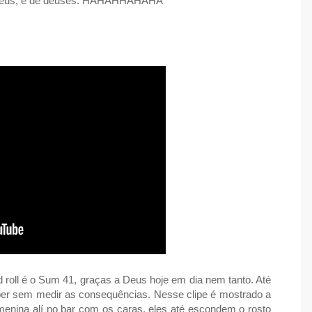
e Deus, é de deuses. HAHAHHAHAHA
 roll é o Sum 41, graças a Deus hoje em dia nem tanto. Até
ber sem medir as consequências. Nesse clipe é mostrado a
enina alí no bar com os caras, eles até escondem o rosto