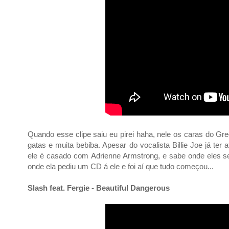
Quando esse clipe saiu eu pirei haha, nele os caras do 
gatas e muita bebiba. Apesar do vocalista Billie Joe já te
ele é casado com
Adrienne Armstrong
, e sabe onde eles
onde ela
pediu um CD á ele e foi aí que tudo começou...
Slash feat. Fergie - Beautiful Dangerous