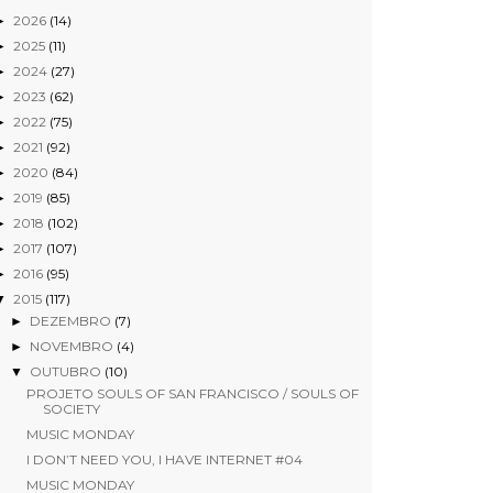
2026
(14)
►
2025
(11)
►
2024
(27)
►
2023
(62)
►
2022
(75)
►
2021
(92)
►
2020
(84)
►
2019
(85)
►
2018
(102)
►
2017
(107)
►
2016
(95)
►
2015
(117)
▼
DEZEMBRO
(7)
►
NOVEMBRO
(4)
►
OUTUBRO
(10)
▼
PROJETO SOULS OF SAN FRANCISCO / SOULS OF
SOCIETY
MUSIC MONDAY
I DON’T NEED YOU, I HAVE INTERNET #04
MUSIC MONDAY