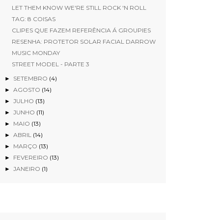
LET THEM KNOW WE'RE STILL ROCK 'N ROLL
TAG: 8 COISAS
CLIPES QUE FAZEM REFERÊNCIA Á GROUPIES
RESENHA: PROTETOR SOLAR FACIAL DARROW
MUSIC MONDAY
STREET MODEL - PARTE 3
SETEMBRO
(4)
►
AGOSTO
(14)
►
JULHO
(13)
►
JUNHO
(11)
►
MAIO
(13)
►
ABRIL
(14)
►
MARÇO
(13)
►
FEVEREIRO
(13)
►
JANEIRO
(1)
►