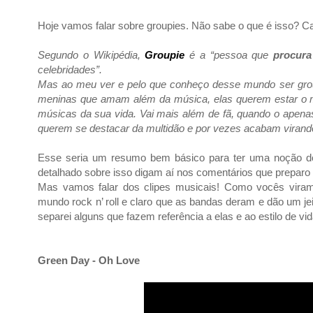
Hoje vamos falar sobre groupies. Não sabe o que é isso? C
Segundo o Wikipédia,
Groupie
é a “pessoa que
procura
celebridades”.
Mas ao meu ver e pelo que conheço desse mundo ser group
meninas que amam além da música, elas querem estar o m
músicas da sua vida. Vai mais além de fã, quando o apenas 
querem se destacar da multidão e por vezes acabam virand
Esse seria um resumo bem básico para ter uma noção do
detalhado sobre isso digam aí nos comentários que preparo
Mas vamos falar dos clipes musicais! Como vocês viram
mundo rock n’ roll e claro que as bandas deram e dão um jei
separei alguns que fazem referência a elas e ao estilo de vid
Green Day - Oh Love