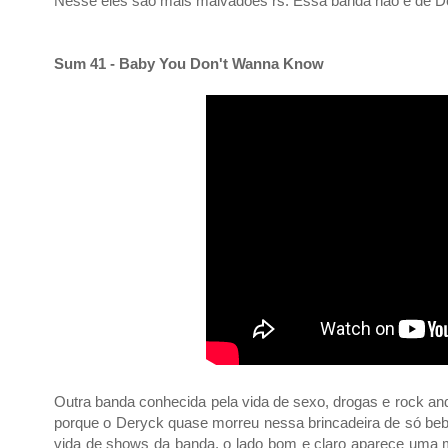
Nesse eles são mais malvadões rs. Essa banda não é d
Sum 41 - Baby You Don't Wanna Know
Outra banda conhecida pela vida de sexo, drogas e rock and
porque o Deryck quase morreu nessa brincadeira de só be
vida de shows da banda, o lado bom e claro aparece uma m