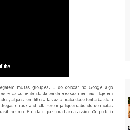
egarem muitas groupies. É só colocar no Google algo
e brasileiros comentando da banda e essas meninas. Hoje em
sados, alguns tem filhos. Talvez a maturidade tenha batido a
drogas e rock and roll. Porém já fiquei sabendo de muitas
 Brasil mesmo. E é claro que uma banda assim não poderia