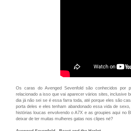
Os caras do Avenged Sevenfold são conhecidos por p
relacionado a isso que vai aparecer vários sites, inclusiv
dia já não sei se é essa farra toda, até porque eles são ca
porta deles e eles tenham abandonado essa vida de sexo, 
histórias loucas envolvendo o A7X e as groupies aqui no
deixar de ter muitas mulheres gatas nos clipes né?
Avenged Sevenfold - Beast and the Harlot