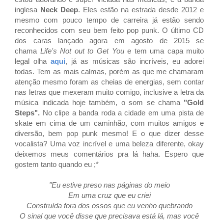
inglesa
Neck Deep
. Eles estão na estrada desde 2012 e
mesmo com pouco tempo de carreira já estão sendo
reconhecidos com seu bem feito pop punk. O último CD
dos caras lançado agora em agosto de 2015 se
chama
Life's Not out to Get You
e tem uma capa muito
legal olha
aqui
, já as músicas são incríveis, eu adorei
todas. Tem as mais calmas, porém as que me chamaram
atenção mesmo foram as cheias de energias, sem contar
nas letras que mexeram muito comigo, inclusive a letra da
música indicada hoje também, o som se chama
"Gold
Steps".
No clipe a banda roda a cidade em uma pista de
skate em cima de um caminhão, com muitos amigos e
diversão, bem pop punk mesmo! E o que dizer desse
vocalista? Uma voz incrível e uma beleza diferente, okay
deixemos meus comentários pra lá haha. Espero que
gostem tanto quando eu ;*
"Eu estive preso nas páginas do meio
Em uma cruz que eu criei
Construída fora dos ossos que eu venho quebrando
O sinal que você disse que precisava está lá, mas você