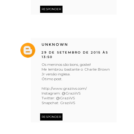
RESPONDER
UNKNOWN
29 DE SETEMBRO DE 2015 ÀS
13:50
Os meninos são bons, gostei!
Me lembrou bastante o Charlie Brown
Jr versão inglesa.
Ótimo post.
http://www.graziivs.com/
Instagram: @GraziiVS
Twitter: @GraziiVS
Snapchat: GraziiVS
RESPONDER