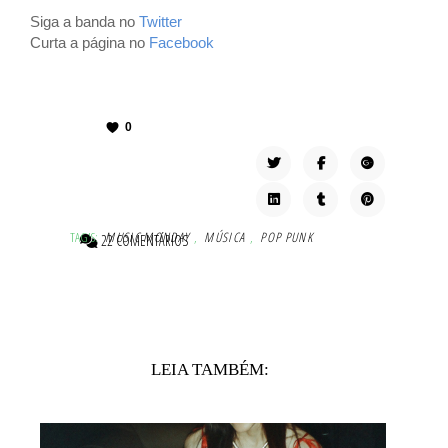
Siga a banda no
Twitter
Curta a página no
Facebook
0
TAG'S:
MUSIC MONDAY
,
MÚSICA
,
POP PUNK
22 COMENTÁRIOS
LEIA TAMBÉM: