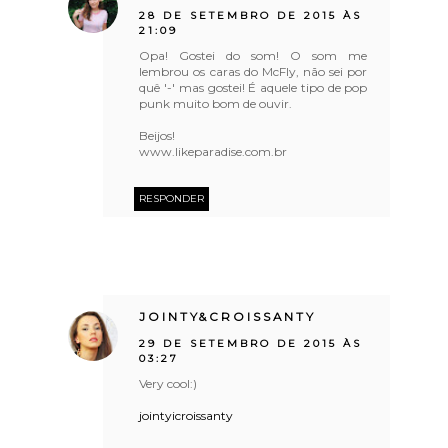
28 DE SETEMBRO DE 2015 ÀS
21:09
Opa! Gostei do som! O som me
lembrou os caras do McFly, não sei por
quê '-' mas gostei! É aquele tipo de pop
punk muito bom de ouvir.
Beijos!
www.likeparadise.com.br
RESPONDER
JOINTY&CROISSANTY
29 DE SETEMBRO DE 2015 ÀS
03:27
Very cool:)
jointyicroissanty