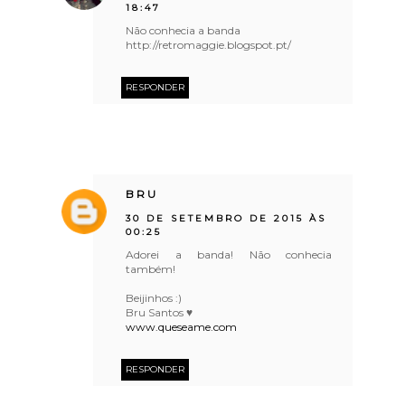
18:47
Não conhecia a banda
http://retromaggie.blogspot.pt/
RESPONDER
BRU
30 DE SETEMBRO DE 2015 ÀS
00:25
Adorei a banda! Não conhecia
também!
Beijinhos :)
Bru Santos ♥
www.queseame.com
RESPONDER