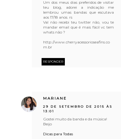
Um dos meus dias preferidos de visitar
teu blog, adorei a indicação me
lembrou umas bandas que escutava
aos 17/18 anos. rs
Val não recebi teu twitter não, vou te
mandar email que é mais fácil vc tem
whats não ?
http://www.cherryacessorioseafins.co
m.br
RESPONDER
MARIANE
29 DE SETEMBRO DE 2015 ÀS
13:01
Gostei muito da banda e da música!
Beijo
Dicas para Todas