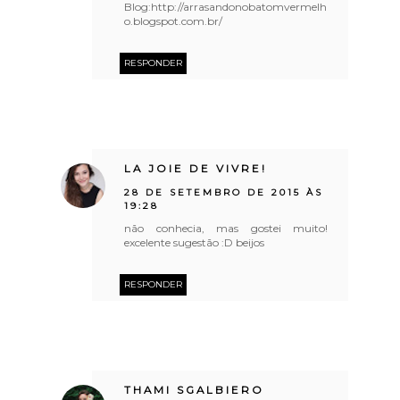
Blog:http://arrasandonobatomvermelh
o.blogspot.com.br/
RESPONDER
LA JOIE DE VIVRE!
28 DE SETEMBRO DE 2015 ÀS
19:28
não conhecia, mas gostei muito!
excelente sugestão :D beijos
RESPONDER
THAMI SGALBIERO