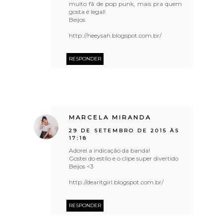
muito fã de pop punk, mais pra quem
gosta é legal!
Beijos
http://heeysah.blogspot.com.br/
RESPONDER
MARCELA MIRANDA
29 DE SETEMBRO DE 2015 ÀS
17:18
Adorei a indicação da banda!
Gostei do estilo e o clipe super divertido
Beijos <3
http://dearitgirl.blogspot.com.br/
RESPONDER