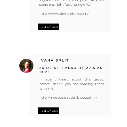
sobre eles right fucking now \o/
http://www.demoletom.com/
RESPONDER
IVANA SPLIT
28 DE SETEMBRO DE 2015 ÀS
13:29
I haven't heard about this group
before, thank you for sharing them
with me.
http://modaodaradosti.blogspot.hr/
RESPONDER