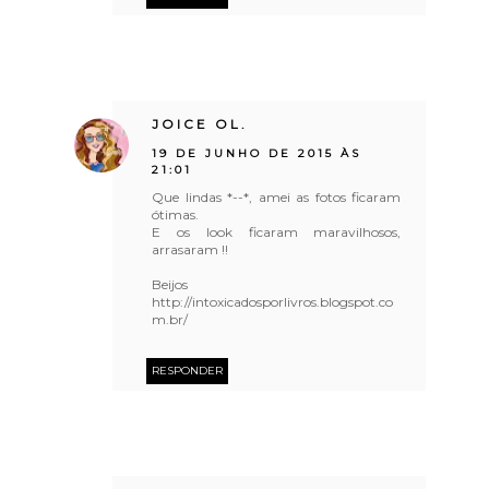
JOICE OL.
19 DE JUNHO DE 2015 ÀS
21:01
Que lindas *--*, amei as fotos ficaram
ótimas.
E os look ficaram maravilhosos,
arrasaram !!
Beijos
http://intoxicadosporlivros.blogspot.co
m.br/
RESPONDER