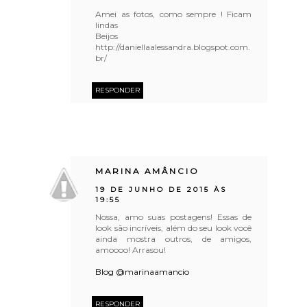
Amei as fotos, como sempre ! Ficam
lindas
Beijos
http://daniellaalessandra.blogspot.com.
br/
RESPONDER
MARINA AMÂNCIO
19 DE JUNHO DE 2015 ÀS
19:55
Nossa, amo suas postagens! Essas de
look são incríveis, além do seu look você
ainda mostra outros, de amigos,
amoooo! Arrasou!
Blog @marinaamancio
RESPONDER