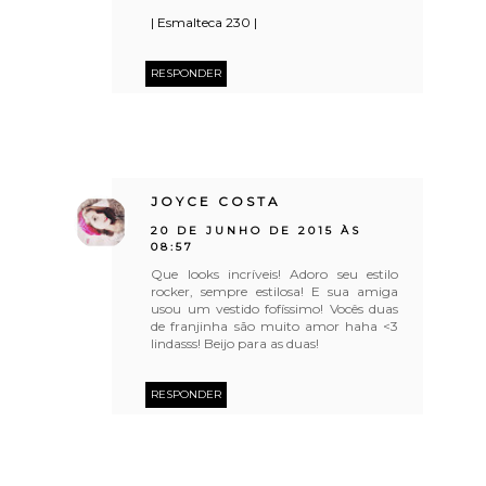
| Esmalteca 230 |
RESPONDER
JOYCE COSTA
20 DE JUNHO DE 2015 ÀS
08:57
Que looks incríveis! Adoro seu estilo
rocker, sempre estilosa! E sua amiga
usou um vestido fofíssimo! Vocês duas
de franjinha são muito amor haha <3
lindasss! Beijo para as duas!
RESPONDER