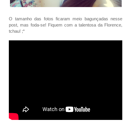
O tamanho das fotos ficaram meio bagunçadas nesse
post, mas foda-se! Fiquem com a talentosa da Florence,
tchau! ;*