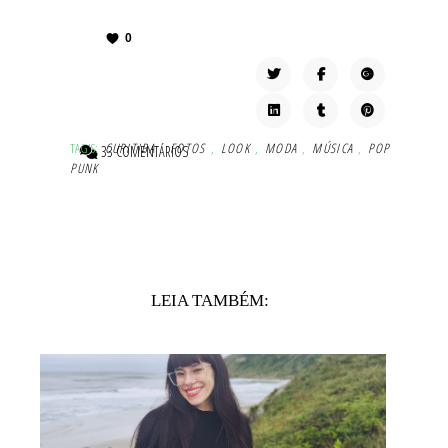
0
TAG'S:
CURITIBA
,
FOTOS
,
LOOK
,
MODA
,
MÚSICA
,
POP
33 COMENTÁRIOS
PUNK
LEIA TAMBÉM: