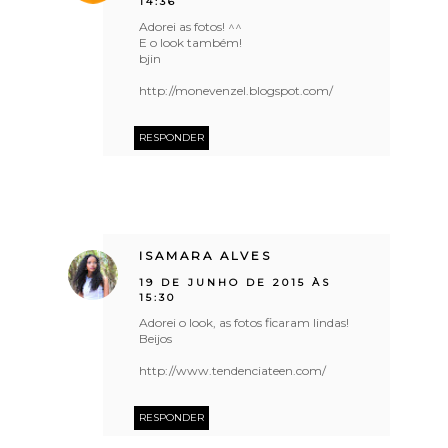
14:36
Adorei as fotos! ^^
E o look também!
bjin
http://monevenzel.blogspot.com/
RESPONDER
ISAMARA ALVES
19 DE JUNHO DE 2015 ÀS
15:30
Adorei o look, as fotos ficaram lindas!
Beijos
http://www.tendenciateen.com/
RESPONDER