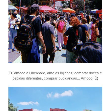
Eu amooo a Liberdade,
amo as lojinhas, comprar doces e
bebidas diferentes, comprar bugigangas... Amooo!
🥰