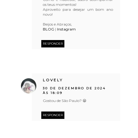
os teus momentos!
Aproveito para desejar um bom ano
novo!
Beijos e Abraços,
BLOG
|
Instagram
RESPONDER
LOVELY
30 DE DEZEMBRO DE 2024
ÀS 18:09
Gostou de São Paulo? 😁
RESPONDER