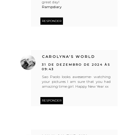
great day!
Rampdiary
RESPONDER
CAROLYNA'S WORLD
31 DE DEZEMBRO DE 2024 ÀS
09:43
Sao Paolo looks aweseome- watching
your pictures I am sure that you had
amazing time girl. Happy New Year xx
RESPONDER