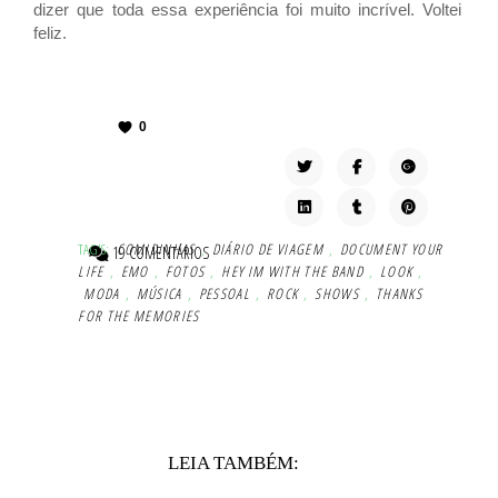
dizer que toda essa experiência foi muito incrível.
Voltei
feliz.
0
TAG'S:
COMIDINHAS
,
DIÁRIO DE VIAGEM
,
DOCUMENT YOUR
19 COMENTÁRIOS
LIFE
,
EMO
,
FOTOS
,
HEY IM WITH THE BAND
,
LOOK
,
MODA
,
MÚSICA
,
PESSOAL
,
ROCK
,
SHOWS
,
THANKS
FOR THE MEMORIES
LEIA TAMBÉM: