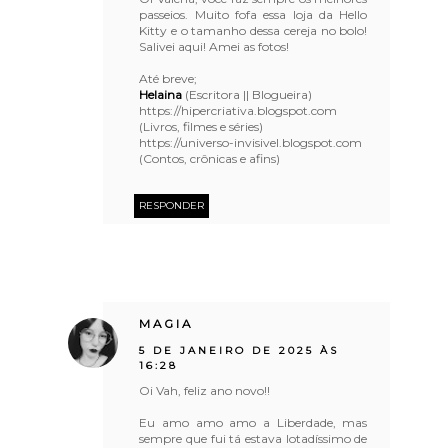
passeios. Muito fofa essa loja da Hello
Kitty e o tamanho dessa cereja no bolo!
Salivei aqui! Amei as fotos!
Até breve;
Helaina
(Escritora || Blogueira)
https://hipercriativa.blogspot.com
(Livros, filmes e séries)
https://universo-invisivel.blogspot.com
(Contos, crônicas e afins)
RESPONDER
MAGIA
5 DE JANEIRO DE 2025 ÀS
16:28
Oi Vah, feliz ano novo!!
Eu amo amo amo a Liberdade, mas
sempre que fui tá estava lotadíssimo de