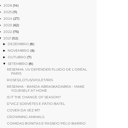
2026
(14)
►
2025
(11)
►
2024
(27)
►
2023
(62)
►
2022
(75)
►
2021
(92)
▼
DEZEMBRO
(8)
►
NOVEMBRO
(6)
►
OUTUBRO
(7)
►
SETEMBRO
(8)
▼
RESENHA: UV DEFENDER FLUIDO DE L’ORÉAL
PARIS
ROSES/LOTUS/VIOLET/IRIS
RESENHA - BANDA ABRASKADABRA - MAKE
YOURSELF AT HOME
IS IT THE CHANGE OF SEASON?
D'VICZ SORVETES E PÁTIO BATEL
COVER DA VEZ #17
CROWNING ANIMALS
COMIDAS BONITAS E PASSEIO PELO BAIRRO