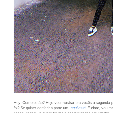
Hey! Como estão? Hoje vou mostrar pra vocês a segunda p
foi? Se quiser conferir a parte um,
aqui está
.
E claro, vou m