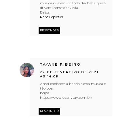
música que escuto todo dia haha que é
drivers license da Olivia.
Beijos!
Pam Lepletier
RESPONDER
TAYANE RIBEIRO
22 DE FEVEREIRO DE 2021
ÀS 14:06
Amei conhecer a banda e essa música é
tão boa.
beijos
https://www.dearlytay.com.br/
RESPONDER