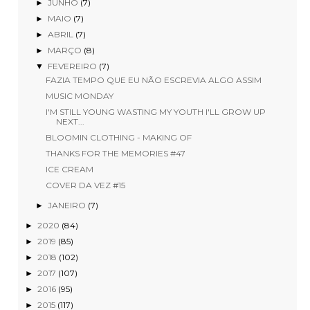
JUNHO
(7)
►
MAIO
(7)
►
ABRIL
(7)
►
MARÇO
(8)
►
FEVEREIRO
(7)
▼
FAZIA TEMPO QUE EU NÃO ESCREVIA ALGO ASSIM
MUSIC MONDAY
I'M STILL YOUNG WASTING MY YOUTH I'LL GROW UP
NEXT...
BLOOMIN CLOTHING - MAKING OF
THANKS FOR THE MEMORIES #47
ICE CREAM
COVER DA VEZ #15
JANEIRO
(7)
►
2020
(84)
►
2019
(85)
►
2018
(102)
►
2017
(107)
►
2016
(95)
►
2015
(117)
►