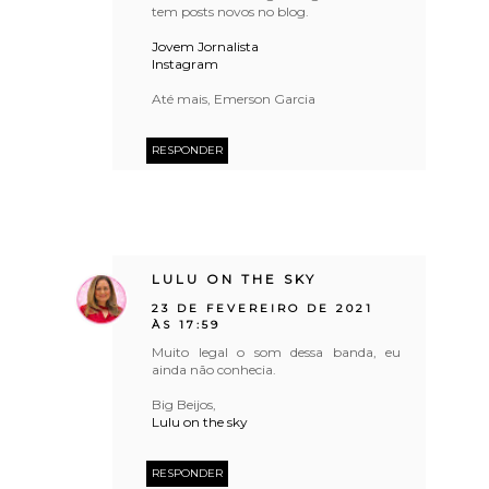
tem posts novos no blog.
Jovem Jornalista
Instagram
Até mais, Emerson Garcia
RESPONDER
LULU ON THE SKY
23 DE FEVEREIRO DE 2021
ÀS 17:59
Muito legal o som dessa banda, eu
ainda não conhecia.
Big Beijos,
Lulu on the sky
RESPONDER