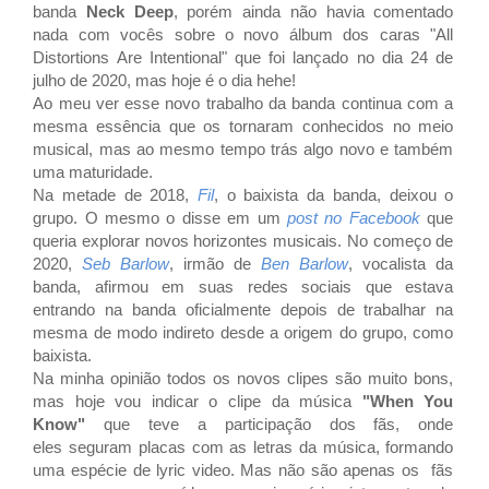
banda
Neck Deep
, porém ainda não havia comentado
nada com vocês sobre o novo álbum dos caras "
All
Distortions Are Intentional" que
foi lançado no dia
24 de
julho de 2020, mas hoje é o dia hehe!
Ao meu ver esse novo trabalho da banda continua com a
mesma essência que os tornaram conhecidos no meio
musical, mas ao mesmo tempo trás algo novo e também
uma maturidade.
Na metade de 2018,
Fil
, o baixista da banda, deixou o
grupo. O mesmo o disse em um
post no Facebook
que
queria explorar novos horizontes musicais. No começo de
2020,
Seb Barlow
, irmão de
Ben Barlow
, vocalista da
banda, afirmou em suas redes sociais que estava
entrando na banda oficialmente depois de trabalhar na
mesma de modo indireto desde a origem do grupo, como
baixista.
Na minha opinião todos os novos clipes são muito bons,
mas hoje vou indicar o clipe da música
"When You
Know"
que teve a participação dos fãs, onde
eles
seguram placas com as letras da música, formando
uma espécie de lyric video. Mas não são apenas os fãs