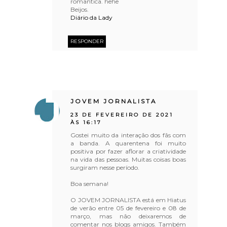
romântica. hehe
Beijos.
Diário da Lady
RESPONDER
JOVEM JORNALISTA
23 DE FEVEREIRO DE 2021
ÀS 16:17
Gostei muito da interação dos fãs com
a banda. A quarentena foi muito
positiva por fazer aflorar a criatividade
na vida das pessoas. Muitas coisas boas
surgiram nesse período.
Boa semana!
O JOVEM JORNALISTA está em Hiatus
de verão entre 05 de fevereiro e 08 de
março, mas não deixaremos de
comentar nos blogs amigos. Também