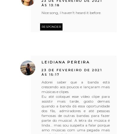
23 DE FEVEREIRO DE 2021
ÀS 13:18
Nice song, I haven't heard it before.
RESPONDER
LEIDIANA PEREIRA
23 DE FEVEREIRO DE 2021
ÀS 15:17
Adorei saber que a banda está
crescendo aos poucos e lançaram mais
músicas e clipes.
Eu até coloquei esse vídeo clipe para
assistir mais tarde, gosto demais
quando a banda dá essa oportunidade
dos fãs, admiradores e até pessoas
famosas de outras bandas para fazer
parte do musical. A letra da música é
linda... mas sou suspeita a falar porque
amo músicas com uma pegada mais