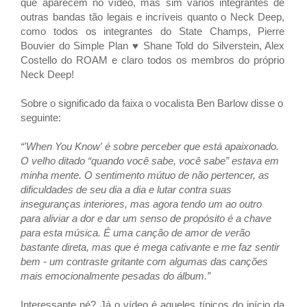
que aparecem no vídeo, mas sim vários integrantes de
outras bandas tão legais e incríveis quanto o Neck Deep,
como
todos os integrantes do State Champs, Pierre
Bouvier do Simple Plan ♥ Shane Told do Silverstein, Alex
Costello do ROAM e claro todos os membros do próprio
Neck Deep!
Sobre o significado da faixa o vocalista Ben Barlow disse o
seguinte:
“'
When You Know'
é sobre perceber que está apaixonado.
O velho ditado “quando você sabe, você sabe” estava em
minha mente.
O sentimento mútuo de não pertencer, as
dificuldades de seu dia a dia e lutar contra suas
inseguranças interiores, mas agora tendo um ao outro
para aliviar a dor e dar um senso de propósito é a chave
para esta música. É uma canção de amor de verão
bastante direta, mas que é mega cativante e me faz sentir
bem - um contraste gritante com algumas das canções
mais emocionalmente pesadas do álbum.”
Interessante né? Já o vídeo é aqueles típicos do início da