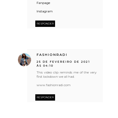
Fanpage
Instagram
RESPONDER
FASHIONRADI
25 DE FEVEREIRO DE 2021
ÀS 04:10
This video clip reminds me of the very
first lockdown we all had.
www.fashionradi.com
RESPONDER