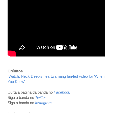
Créditos
Watch: Neck Deep's heartwarming fan-led video for 'When
You Know'
Curta a página da banda no
Facebook
Siga a banda no
Twitter
Siga a banda no
Instagram