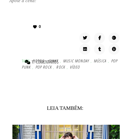
Apoie a cena!
0
TAG'S:
FOTOS
,
LINKS
,
MUSIC MONDAY
,
MÚSICA
,
POP
17 COMENTÁRIOS
PUNK
,
POP ROCK
,
ROCK
,
VÍDEO
LEIA TAMBÉM: