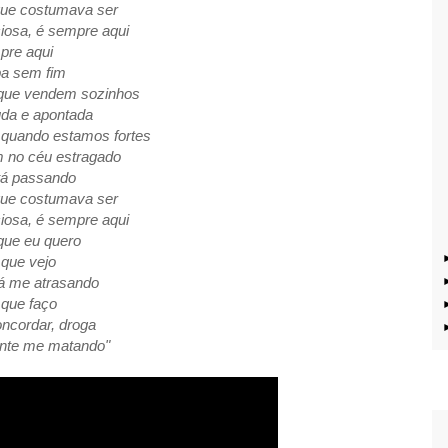
 que costumava ser
iosa, é sempre aqui
pre aqui
pa sem fim
 que vendem sozinhos
da e apontada
 quando estamos fortes
m no céu estragado
á passando
 que costumava ser
iosa, é sempre aqui
 que eu quero
 que vejo
tá me atrasando
 que faço
oncordar, droga
ente me matando"