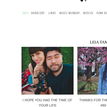
0
TAG'S:
HARDCORE
,
LINKS
,
MUSIC MONDAY
,
MÚSICA
,
PUNK R
LEIA TA
I HOPE YOU HAD THE TIME OF
THANKS FOR TH
YOUR LIFE
#80