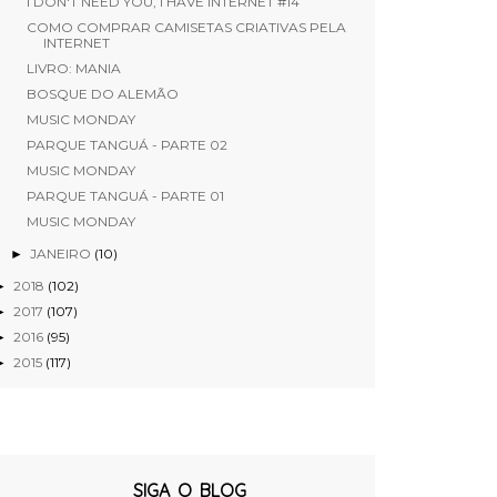
I DON'T NEED YOU, I HAVE INTERNET #14
COMO COMPRAR CAMISETAS CRIATIVAS PELA
INTERNET
LIVRO: MANIA
BOSQUE DO ALEMÃO
MUSIC MONDAY
PARQUE TANGUÁ - PARTE 02
MUSIC MONDAY
PARQUE TANGUÁ - PARTE 01
MUSIC MONDAY
JANEIRO
(10)
►
2018
(102)
►
2017
(107)
►
2016
(95)
►
2015
(117)
►
SIGA O BLOG