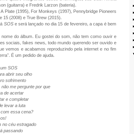
on (guitarra) e Fredrik Larzon (bateria).
 A Plate (1995), For Monkeys (1997), Pennybridge Pioneers
 15 (2008) e True Brew (2015).
rá
SOS
e será lançado no dia 15 de fevereiro, a capa é bem
ome do álbum. Eu gostei do som, não tem como ouvir e
edes sociais, fakes news, todo mundo querendo ser ouvido e
e vemos e acabamos reproduzindo pela internet e no fim
rra". É um pedido de ajuda.
o um SOS
ra abrir seu olho
aro sofrimento
 não me pergunte por que
a de acertar
tar e completar
 levar a luta
iz com essa cena?
os!
m no céu estragado
á passando