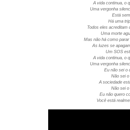
A vida continua, o
Uma vergonha silenc
Está sem
Há uma tri
Todos eles acreditam
Uma morte agu
Mas não há como parar
As luzes se apaga
Um SOS est
A vida continua, o
Uma vergonha silenc
Eu não sei o
Não sei o
A sociedade es
Não sei o
Eu não quero c
Você está realm