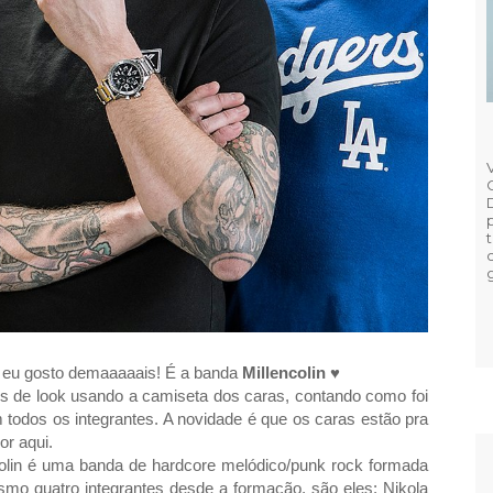
 eu gosto demaaaaais! É a banda
Millencolin
♥
tos de look usando a camiseta dos caras, contando como foi
m todos os integrantes. A novidade é que os caras estão pra
or aqui.
colin é uma banda de hardcore melódico/punk rock formada
mo quatro integrantes desde a formação, são eles: Nikola