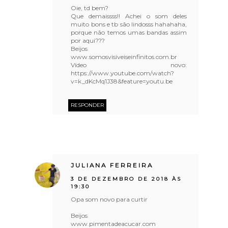
Oie, td bem?
Que demaissss!! Achei o som deles
muito bons e tb são lindosss hahahaha,
porque não temos umas bandas assim
por aqui???
Beijos
www.somosvisiveiseinfinitos.com.br
Vídeo novo:
https://www.youtube.com/watch?
v=k_dKcMq1J38&feature=youtu.be
RESPONDER
JULIANA FERREIRA
3 DE DEZEMBRO DE 2018 ÀS
19:30
Opa som novo para curtir
Beijos
www.pimentadeacucar.com