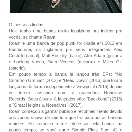
Oi pessoas lindas!
Hoje tenho uma banda muito legalzinha pra indicar pra
vocês, se chama
Roam
!
Roam é uma banda de pop punk foi criada em 2012 em
Eastbourne, na Inglaterra por seus integrantes
Alex
Costello (vocal), Matt Roskilly (baixo), Alex Adam (guitarra
e backing vocal), Sam Veness (guitarra) e Miles Gill
(bateria).
Em pouco tempo a banda já lançou três EPs: “No
Common Ground” (2012) e “Head Down” (2013) que foram
lançados de forma independente e Viewpoint (2015) depois
de terem assinado com a gravadora Hopeless
Records.
Seus álbuns já lançados são:
"Backbone" (2016)
e "Great Heights & Nosedives" (2017).
Roam começou a ganhar público e reconhecimento devido
aos vários shows de abertura que fez para outras bandas
maiores. Eu comecei a me interessar pela banda faz
pouco tempo, se você curte Simple Plan, Sum 41 e