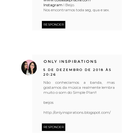
Instagram
l Beijo.
Nos encontramos toda seg, qua e sex.
RESPONDER
ONLY INSPIRATIONS
5 DE DEZEMBRO DE 2018 ÀS
20:26
Não conhecíamos a banda, mas
gostamos da música realmente lembra
muito o som do Simple Plan!!
beijos
http://onlyinspirations.blogspot.com/
RESPONDER