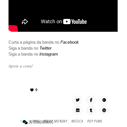
Curta a página da banda no
Facebook
Siga a banda no
Twitter
Siga a banda no
Instagram
Apoie a cena!
0
TAG'S:
LINKS
,
MUSIC MONDAY
,
MÚSICA
,
POP PUNK
26 COMENTÁRIOS