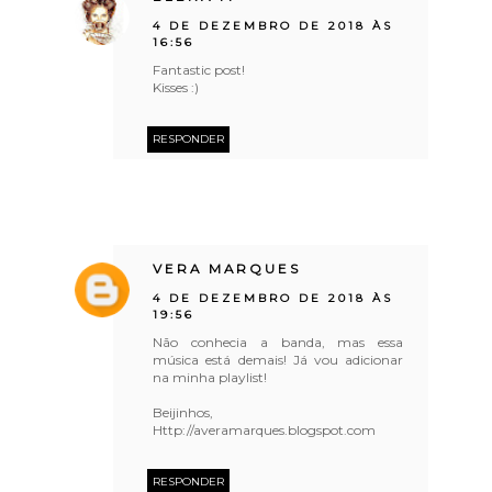
4 DE DEZEMBRO DE 2018 ÀS
16:56
Fantastic post!
Kisses :)
RESPONDER
VERA MARQUES
4 DE DEZEMBRO DE 2018 ÀS
19:56
Não conhecia a banda, mas essa
música está demais! Já vou adicionar
na minha playlist!
Beijinhos,
Http://averamarques.blogspot.com
RESPONDER