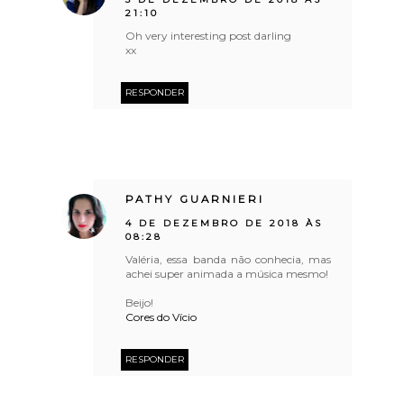
21:10
Oh very interesting post darling
xx
RESPONDER
PATHY GUARNIERI
4 DE DEZEMBRO DE 2018 ÀS
08:28
Valéria, essa banda não conhecia, mas
achei super animada a música mesmo!
Beijo!
Cores do Vício
RESPONDER