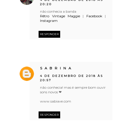
20:20
não conhecia a banda
Rêtro Vintage Maggie
|
Facebook
|
Instagram
RESPONDER
S A B R I N A
4 DE DEZEMBRO DE 2018 ÀS
20:57
não conhecia! mas é sempre bom ouvir
sons novos ❤
www.sabiave.com
RESPONDER