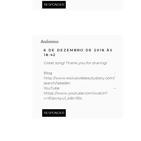
RESPONDER
Anônimo
6 DE DEZEMBRO DE 2018 ÀS
18:42
Great song! Thank you for sharing!
Blog -
http://www.exclusivebeautydiary.com/
search/label/en
YouTube –
https://www.youtube.com/watch?
v=lElpv4yu1_k&t=59s
RESPONDER