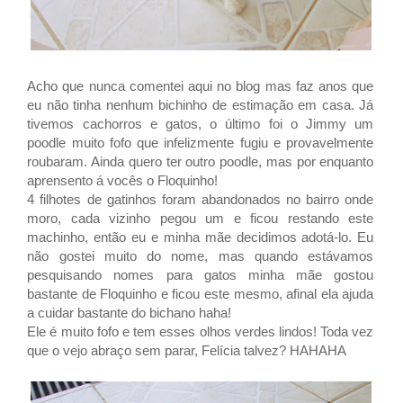
Acho que nunca comentei aqui no blog mas faz anos que
eu não tinha nenhum bichinho de estimação em casa. Já
tivemos cachorros e gatos, o último foi o Jimmy um
poodle muito fofo que infelizmente fugiu e provavelmente
roubaram. Ainda quero ter outro poodle, mas por enquanto
aprensento á vocês o Floquinho!
4 filhotes de gatinhos foram abandonados no bairro onde
moro, cada vizinho pegou um e ficou restando este
machinho, então eu e minha mãe decidimos adotá-lo. Eu
não gostei muito do nome, mas quando estávamos
pesquisando nomes para gatos minha mãe gostou
bastante de Floquinho e ficou este mesmo, afinal ela ajuda
a cuidar bastante do bichano haha!
Ele é muito fofo e tem esses olhos verdes lindos! Toda vez
que o vejo abraço sem parar, Felícia talvez? HAHAHA