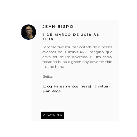
JEAN BISPO
1 DE MARÇO DE 2018 ÀS
15:16
Sempre tive muita vontade de ir nesses
eventos de zumbis kkk imagino que
deva ser muito divertido. E um show
tocando blink e green day deve ter sido
insano haha
Beijos,
{Blog Pensamentos Irreais}
{Twitter}
{Fan Page}
RESPONDER