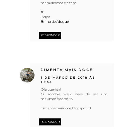
maravilhosos ele tem!
❤
Beijos
Brilho de Aluguel
RESPONDER
PIMENTA MAIS DOCE
1 DE MARÇO DE 2018 ÀS
10:44
Olá querida!
O zombie walk deve de ser um
máximo! Adoro! <3
pimentamaisdoce.blogspot.pt
RESPONDER