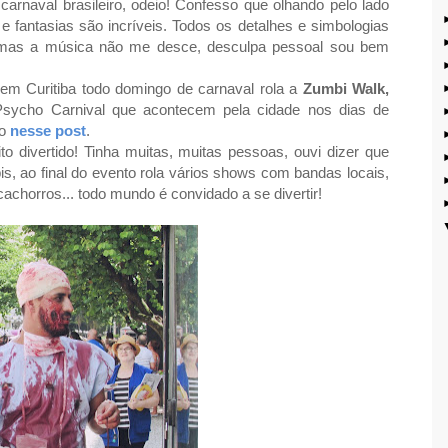
arnaval brasileiro, odeio! Confesso que olhando pelo lado
s e fantasias são incríveis. Todos os detalhes e simbologias
 mas a música não me desce, desculpa pessoal sou bem
i em Curitiba todo domingo de carnaval rola a
Zumbi Walk,
Psycho Carnival
que acontecem pela cidade nos dias de
do
nesse post
.
o divertido! Tinha muitas, muitas pessoas, ouvi dizer que
s, ao final do evento rola vários shows com bandas locais,
 cachorros... todo mundo é convidado a se divertir!