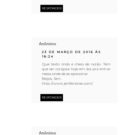
RESPONDER
Anônimo
23 DE MARÇO DE 2016 ÀS
18:24
Que texto lindo e cheio de razão. Tem
que ser corajosa hoje em dia pra entrar
nessa onde de se apaixonar.
Beijos, Jeni.
http://www.jeniferalves.com/
RESPONDER
Anônimo