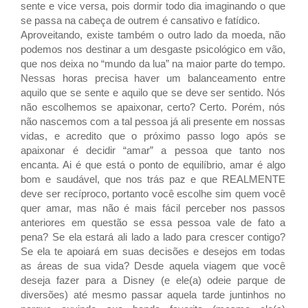
sente e vice versa, pois dormir todo dia imaginando o que
se passa na cabeça de outrem é cansativo e fatídico.
Aproveitando, existe também o outro lado da moeda, não
podemos nos destinar a um desgaste psicológico em vão,
que nos deixa no “mundo da lua” na maior parte do tempo.
Nessas horas precisa haver um balanceamento entre
aquilo que se sente e aquilo que se deve ser sentido. Nós
não escolhemos se apaixonar, certo? Certo. Porém, nós
não nascemos com a tal pessoa já ali presente em nossas
vidas, e acredito que o próximo passo logo após se
apaixonar é decidir “amar” a pessoa que tanto nos
encanta. Ai é que está o ponto de equilíbrio, amar é algo
bom e saudável, que nos trás paz e que REALMENTE
deve ser recíproco, portanto você escolhe sim quem você
quer amar, mas não é mais fácil perceber nos passos
anteriores em questão se essa pessoa vale de fato a
pena? Se ela estará ali lado a lado para crescer contigo?
Se ela te apoiará em suas decisões e desejos em todas
as áreas de sua vida? Desde aquela viagem que você
deseja fazer para a Disney (e ele(a) odeie parque de
diversões) até mesmo passar aquela tarde juntinhos no