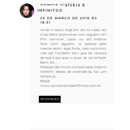
SOMOS VISÍVEIS E
INFINITOS
25 DE MARÇO DE 2016 ÀS
18:31
Amei o texto! Hoje em dia tá cada vez
mais difícil se envolver com alguém né?
Pra namorar, casar, ou até mesmo
ficar com alguém, vc precisa pelo
menos sentir algo forte, caso contrário,
não dá! Também tem que ter certeza
de que é isso que vc quer, se vai te fazer
bem, etc...
Pessoas são muito complicadas mesmo
HAHAH, desisti de entendê-las faz um
tempo já...
Beijos
www.somosvisiveiseinfinitos.com.br
RESPONDER