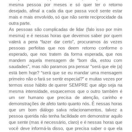
mesma pessoa por meses e só quer ter o retorno
desejado, afinal a cada dia que passa você sente estar
mais e mais envolvido, só que não sente reciprocidade da
outra parte.
As pessoas são complicadas de lidar (falo isso por mim
mesma) e é nessas horas que devemos saber por quem
valerá a pena “fazer dar certo”, procuramos ás vezes
pessoas perfeitas que nos deem retorno conforme o
esperado, que nos tratem da forma esperada, que nos
mandem aquela mensagem de “bom dia, estou com
saudades”, mas não paramos pra pensar “será que ele (a)
está bem hoje? “será que se eu mandar uma mensagem
primeiro não o fará se sentir especial?” e muitas vezes por
termos esse hábito de querer SEMPRE que algo seja na
mesma intensidade, esquecemos que o outro também é
um ser humano que precisa de atenção, carinho e
demonstrações de afeto tanto quanto nós. É nessas horas
que um bom diálogo salva relacionamentos, talvez a
pessoa querida não tenha facilidade em demonstrar aquilo
que sente (mas é necessário, claro) e é nessas horas que
você deve informá-la disso, que precisa saber o que ela