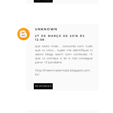
UNKNOWN
27 DE MARÇO DE 2016 ÀS
12:58
que texto lindo , concordo com tudo
que vc citou , super me identifiquei rs
adoro blogs assim com conteúdo <3
que vc começa a ler e não consegue
parar <3 parabéns
http://meeninadamoda.blogspot.com.
br/
RESPONDER