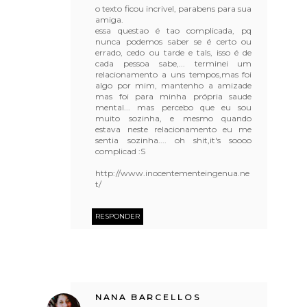
o texto ficou incrivel, parabens para sua
amiga.
essa questao é tao complicada, pq
nunca podemos saber se é certo ou
errado, cedo ou tarde e tals, isso é de
cada pessoa sabe,... terminei um
relacionamento a uns tempos,mas foi
algo por mim, mantenho a amizade
mas foi para minha própria saude
mental... mas percebo que eu sou
muito sozinha, e mesmo quando
estava neste relacionamento eu me
sentia sozinha.... oh shit,it's soooo
complicad :S
http://www.inocentementeingenua.ne
t/
RESPONDER
NANA BARCELLOS