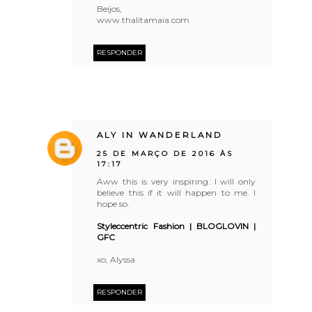
Beijos,
www.thalitamaia.com
RESPONDER
ALY IN WANDERLAND
25 DE MARÇO DE 2016 ÀS
17:17
Aww this is very inspiring. I will only
believe this if it will happen to me. I
hope so.
Styleccentric Fashion
| BLOGLOVIN
|
GFC
xo, Alyssa
RESPONDER