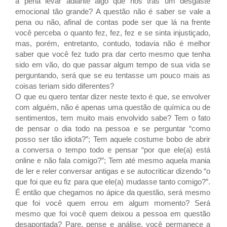
a pena levar adiante algo que nos trás um desgaste
emocional tão grande? A questão não é saber se vale a
pena ou não, afinal de contas pode ser que lá na frente
você perceba o quanto fez, fez, fez e se sinta injustiçado,
mas, porém, entretanto, contudo, todavia não é melhor
saber que você fez tudo pra dar certo mesmo que tenha
sido em vão, do que passar algum tempo de sua vida se
perguntando, será que se eu tentasse um pouco mais as
coisas teriam sido diferentes?
O que eu quero tentar dizer neste texto é que, se envolver
com alguém, não é apenas uma questão de química ou de
sentimentos, tem muito mais envolvido sabe? Tem o fato
de pensar o dia todo na pessoa e se perguntar “como
posso ser tão idiota?”; Tem aquele costume bobo de abrir
a conversa o tempo todo e pensar “por que ele(a) está
online e não fala comigo?”; Tem até mesmo aquela mania
de ler e reler conversar antigas e se autocriticar dizendo “o
que foi que eu fiz para que ele(a) mudasse tanto comigo?”.
É então que chegamos no ápice da questão, será mesmo
que foi você quem errou em algum momento? Será
mesmo que foi você quem deixou a pessoa em questão
desapontada? Pare, pense e análise, você permanece a