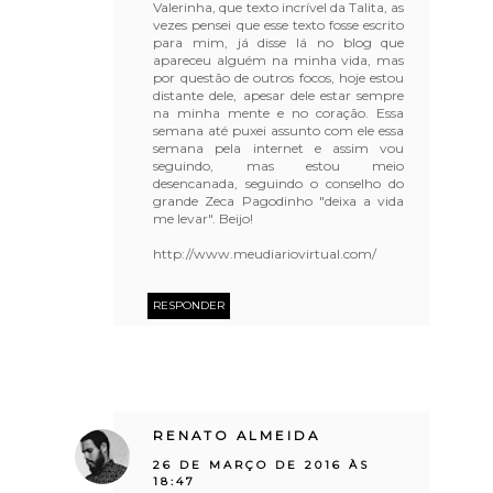
Valerinha, que texto incrível da Talita, as
vezes pensei que esse texto fosse escrito
para mim, já disse lá no blog que
apareceu alguém na minha vida, mas
por questão de outros focos, hoje estou
distante dele, apesar dele estar sempre
na minha mente e no coração. Essa
semana até puxei assunto com ele essa
semana pela internet e assim vou
seguindo, mas estou meio
desencanada, seguindo o conselho do
grande Zeca Pagodinho "deixa a vida
me levar". Beijo!
http://www.meudiariovirtual.com/
RESPONDER
RENATO ALMEIDA
26 DE MARÇO DE 2016 ÀS
18:47