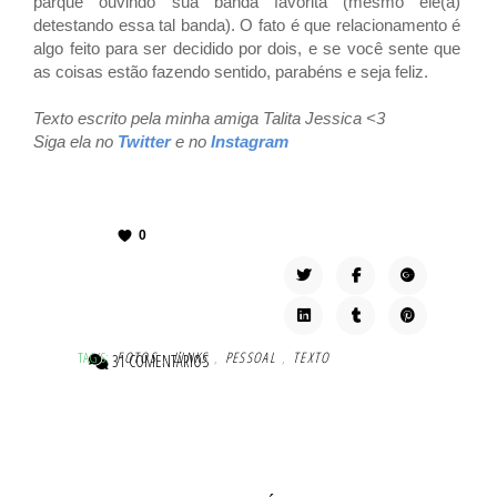
parque ouvindo sua banda favorita (mesmo ele(a)
detestando essa tal banda). O fato é que relacionamento é
algo feito para ser decidido por dois, e se você sente que
as coisas estão fazendo sentido, parabéns e seja feliz.
Texto escrito pela minha amiga Talita Jessica <3
Siga ela no
Twitter
e no
Instagram
0
TAG'S:
FOTOS
,
LINKS
,
PESSOAL
,
TEXTO
31 COMENTÁRIOS