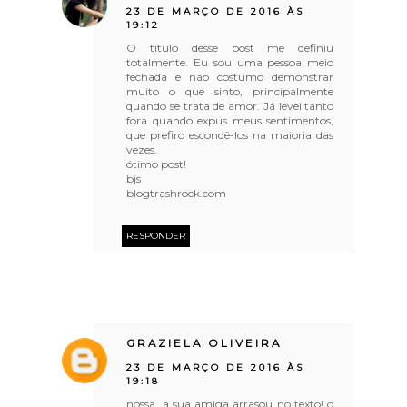
23 DE MARÇO DE 2016 ÀS
19:12
O título desse post me definiu
totalmente. Eu sou uma pessoa meio
fechada e não costumo demonstrar
muito o que sinto, principalmente
quando se trata de amor. Já levei tanto
fora quando expus meus sentimentos,
que prefiro escondê-los na maioria das
vezes.
ótimo post!
bjs
blogtrashrock.com
RESPONDER
GRAZIELA OLIVEIRA
23 DE MARÇO DE 2016 ÀS
19:18
nossa, a sua amiga arrasou no texto! o