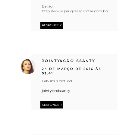
Beijão
http://www.perigosasgarotas.com.br/
RESPONDER
JOINTY&CROISSANTY
24 DE MARÇO DE 2016 ÀS
03:41
Fabulous picture!
jointyicroissanty
RESPONDER