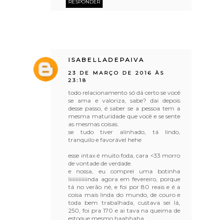
RESPONDER
ISABELLADEPAIVA
23 DE MARÇO DE 2016 ÀS
23:18
todo relacionamento só dá certo se você
se ama e valoriza, sabe? dai depois
desse passo, é saber se a pessoa tem a
mesma maturidade que você e se sente
as mesmas coisas.
se tudo tiver alinhado, tá lindo,
tranquilo e favorável hehe
esse intax é muito foda, cara <33 morro
de vontade de verdade.
e nossa, eu comprei uma botinha
liiiiiiiiiiiinda agora em fevereiro, porque
tá no verão né, e foi por 80 reais e é a
coisa mais linda do mundo, de couro e
toda bem trabalhada, custava sei lá,
250, foi pra 170 e ai tava na queima de
estoque mesmo haahhaha