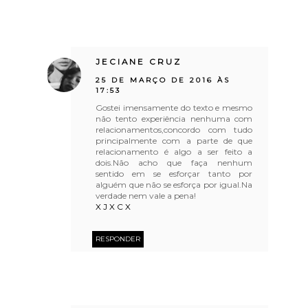
JECIANE CRUZ
25 DE MARÇO DE 2016 ÀS
17:53
Gostei imensamente do texto e mesmo
não tento experiência nenhuma com
relacionamentos,concordo com tudo
principalmente com a parte de que
relacionamento é algo a ser feito a
dois.Não acho que faça nenhum
sentido em se esforçar tanto por
alguém que não se esforça por igual.Na
verdade nem vale a pena!
X J X C X
RESPONDER