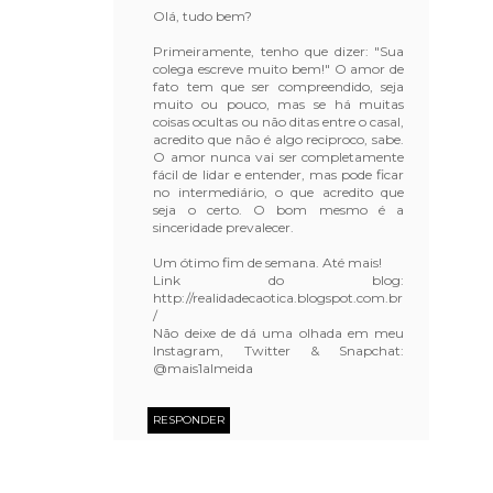
Olá, tudo bem?
Primeiramente, tenho que dizer: "Sua
colega escreve muito bem!" O amor de
fato tem que ser compreendido, seja
muito ou pouco, mas se há muitas
coisas ocultas ou não ditas entre o casal,
acredito que não é algo reciproco, sabe.
O amor nunca vai ser completamente
fácil de lidar e entender, mas pode ficar
no intermediário, o que acredito que
seja o certo. O bom mesmo é a
sinceridade prevalecer.
Um ótimo fim de semana. Até mais!
Link do blog:
http://realidadecaotica.blogspot.com.br
/
Não deixe de dá uma olhada em meu
Instagram, Twitter & Snapchat:
@mais1almeida
RESPONDER